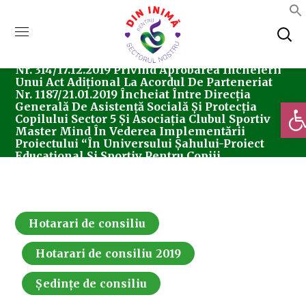
Home
Consiliul Local Sector 5
Ședințe De
Consiliu
Hotarari De Consiliu
Hotărârea
Nr. 314/17.12.2019 Privind Aprobarea Încheierii
Unui Act Adițional La Acordul De Parteneriat
Nr. 1187/21.01.2019 Încheiat Între Direcția
Deschi
Generală De Asistență Socială Și Protecția
Copilului Sector 5 Și Asociația Clubul Sportiv
Master Mind În Vederea Implementării
Proiectului “În Universului Șahului-Proiect
Educațional Și Sportiv Pentru Copiii
Defavorizați”
Hotarari de consiliu
Hotarari de consiliu 2019
Ședințe de consiliu