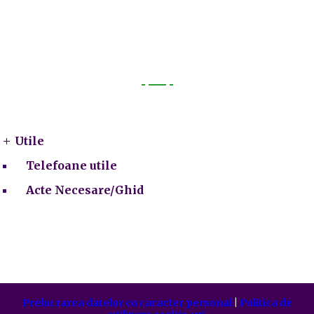
Utile
Utile
Telefoane utile
Acte Necesare/Ghid
Prelucrarea datelor cu caracter personal
|
Politica de