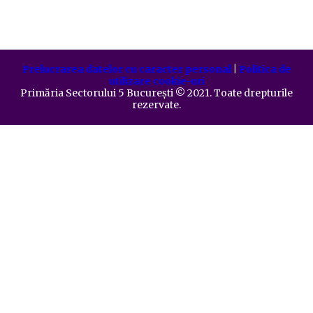
Prelucrarea datelor cu caracter personal
|
Politica de
utilizare cookie-uri
Primăria Sectorului 5 București
©️
2021. Toate drepturile
rezervate.