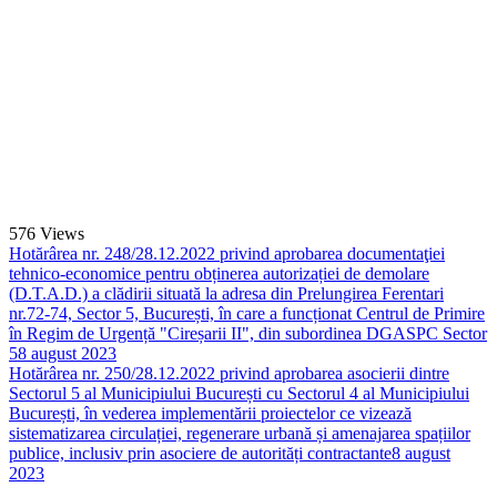
576
Views
Hotărârea nr. 248/28.12.2022 privind aprobarea documentaţiei
tehnico-economice pentru obținerea autorizației de demolare
(D.T.A.D.) a clădirii situată la adresa din Prelungirea Ferentari
nr.72-74, Sector 5, București, în care a funcționat Centrul de Primire
în Regim de Urgență "Cireșarii II", din subordinea DGASPC Sector
5
8 august 2023
Hotărârea nr. 250/28.12.2022 privind aprobarea asocierii dintre
Sectorul 5 al Municipiului București cu Sectorul 4 al Municipiului
București, în vederea implementării proiectelor ce vizează
sistematizarea circulației, regenerare urbană și amenajarea spațiilor
publice, inclusiv prin asociere de autorități contractante
8 august
2023