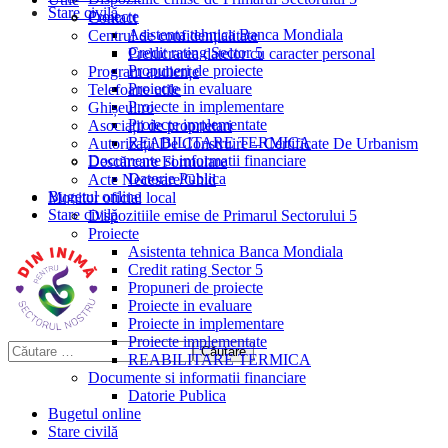
Stare civilă
Proiecte
Contact
Asistenta tehnica Banca Mondiala
Centrul de confidențialitate
Credit rating Sector 5
Prelucrarea datelor cu caracter personal
Propuneri de proiecte
Program audiențe
Proiecte in evaluare
Telefoane utile
Proiecte in implementare
Ghișeul.ro
Proiecte implementate
Asociații de proprietari
REABILITARE TERMICA
Autorizații De Construire – Certificate De Urbanism
Documente si informatii financiare
Descărcare Formulare
Datorie Publica
Acte Necesare/Ghid
Bugetul online
Monitor oficial local
Stare civilă
Dispozitiile emise de Primarul Sectorului 5
Proiecte
Asistenta tehnica Banca Mondiala
Credit rating Sector 5
Propuneri de proiecte
Proiecte in evaluare
Proiecte in implementare
Proiecte implementate
REABILITARE TERMICA
Documente si informatii financiare
Datorie Publica
Bugetul online
Stare civilă