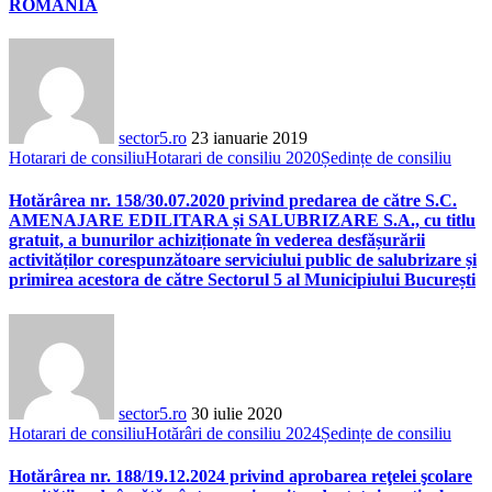
ROMÂNIA
sector5.ro
23 ianuarie 2019
Hotarari de consiliu
Hotarari de consiliu 2020
Ședințe de consiliu
Hotărârea nr. 158/30.07.2020 privind predarea de către S.C.
AMENAJARE EDILITARA și SALUBRIZARE S.A., cu titlu
gratuit, a bunurilor achiziționate în vederea desfășurării
activităților corespunzătoare serviciului public de salubrizare și
primirea acestora de către Sectorul 5 al Municipiului București
sector5.ro
30 iulie 2020
Hotarari de consiliu
Hotărâri de consiliu 2024
Ședințe de consiliu
Hotărârea nr. 188/19.12.2024 privind aprobarea reţelei şcolare