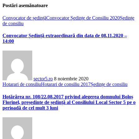
Postări asemănatoare
Convocator de ședință
Convocator Ședințe de Consiliu 2020
Ședințe
de consiliu
Convocator Ședință extraordinară din data de 08.11.2020 –
14:00
sector5.ro
8 noiembrie 2020
Hotarari de consiliu
Hotarari de consiliu 2017
Ședințe de consiliu
Hotărârea nr. 108/22.08.2017 privind alegerea domnului Boloș
Florinel, președinte de ședință al Consiliului Local Sector 5 pe o
perioadă de cel mult 3 luni