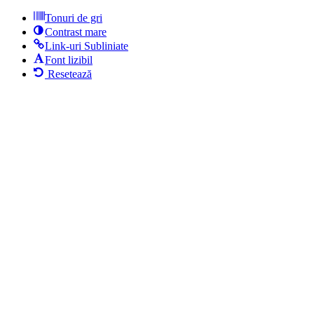
Tonuri de gri
Contrast mare
Link-uri Subliniate
Font lizibil
Resetează