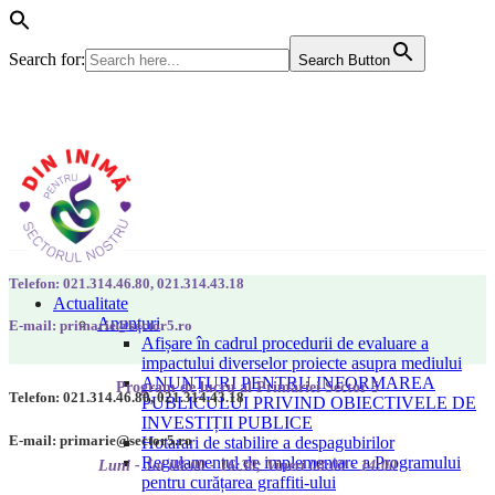
Search for:
Search Button
Telefon: 021.314.46.80, 021.314.43.18
Actualitate
Anunțuri
E-mail: primarie@sector5.ro
Afișare în cadrul procedurii de evaluare a
impactului diverselor proiecte asupra mediului
ANUNȚURI PENTRU INFORMAREA
Program de lucru al Primăriei Sector 5
Telefon: 021.314.46.80, 021.314.43.18
PUBLICULUI PRIVIND OBIECTIVELE DE
INVESTIȚII PUBLICE
E-mail: primarie@sector5.ro
Hotarari de stabilire a despagubirilor
Regulamentul de implementare a Programului
Luni - Joi 08:00 - 16:30; Vineri 08:00 - 14:00
pentru curățarea graffiti-ului