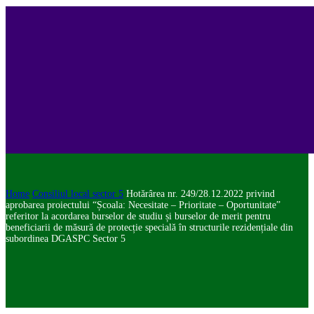
Home
Consiliul local sector 5
Hotărârea nr. 249/28.12.2022 privind
aprobarea proiectului “Școala: Necesitate – Prioritate – Oportunitate”
referitor la acordarea burselor de studiu și burselor de merit pentru
beneficiarii de măsură de protecție specială în structurile rezidențiale din
subordinea DGASPC Sector 5