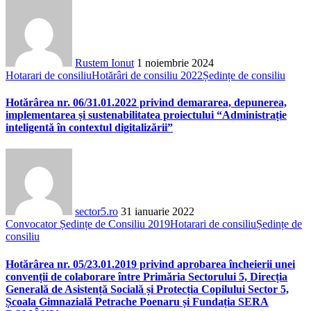
Rustem Ionut
1 noiembrie 2024
Hotarari de consiliu
Hotărâri de consiliu 2022
Ședințe de consiliu
Hotărârea nr. 06/31.01.2022 privind demararea, depunerea,
implementarea și sustenabilitatea proiectului “Administrație
inteligentă în contextul digitalizării”
sector5.ro
31 ianuarie 2022
Convocator Ședințe de Consiliu 2019
Hotarari de consiliu
Ședințe de
consiliu
Hotărârea nr. 05/23.01.2019 privind aprobarea încheierii unei
convenții de colaborare între Primăria Sectorului 5, Direcția
Generală de Asistență Socială și Protecția Copilului Sector 5,
Școala Gimnazială Petrache Poenaru și Fundația SERA