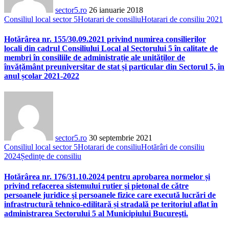
sector5.ro
26 ianuarie 2018
Consiliul local sector 5
Hotarari de consiliu
Hotarari de consiliu 2021
Hotărârea nr. 155/30.09.2021 privind numirea consilierilor
locali din cadrul Consiliului Local al Sectorului 5 în calitate de
membri în consiliile de administrație ale unităților de
învățământ preuniversitar de stat și particular din Sectorul 5, în
anul școlar 2021-2022
sector5.ro
30 septembrie 2021
Consiliul local sector 5
Hotarari de consiliu
Hotărâri de consiliu
2024
Ședințe de consiliu
Hotărârea nr. 176/31.10.2024 pentru aprobarea normelor și
privind refacerea sistemului rutier şi pietonal de către
persoanele juridice şi persoanele fizice care execută lucrări de
infrastructură tehnico-edilitară și stradală pe teritoriul aflat în
administrarea Sectorului 5 al Municipiului Bucureşti.