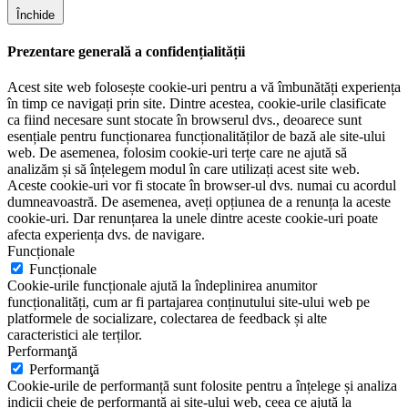
Închide
Prezentare generală a confidențialității
Acest site web folosește cookie-uri pentru a vă îmbunătăți experiența
în timp ce navigați prin site. Dintre acestea, cookie-urile clasificate
ca fiind necesare sunt stocate în browserul dvs., deoarece sunt
esențiale pentru funcționarea funcționalităților de bază ale site-ului
web. De asemenea, folosim cookie-uri terțe care ne ajută să
analizăm și să înțelegem modul în care utilizați acest site web.
Aceste cookie-uri vor fi stocate în browser-ul dvs. numai cu acordul
dumneavoastră. De asemenea, aveți opțiunea de a renunța la aceste
cookie-uri. Dar renunțarea la unele dintre aceste cookie-uri poate
afecta experiența dvs. de navigare.
Funcționale
Funcționale
Cookie-urile funcționale ajută la îndeplinirea anumitor
funcționalități, cum ar fi partajarea conținutului site-ului web pe
platformele de socializare, colectarea de feedback și alte
caracteristici ale terților.
Performanţă
Performanţă
Cookie-urile de performanță sunt folosite pentru a înțelege și analiza
indicii cheie de performanță ai site-ului web, ceea ce ajută la