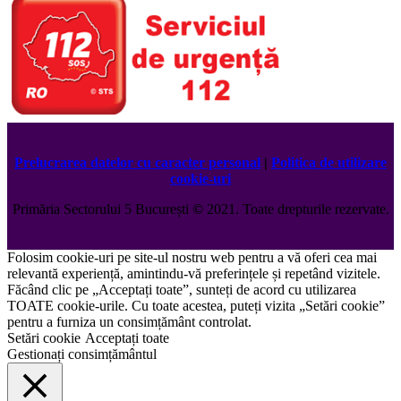
Prelucrarea datelor cu caracter personal
|
Politica de utilizare
cookie-uri
Primăria Sectorului 5 București
©️
2021. Toate drepturile rezervate.
Folosim cookie-uri pe site-ul nostru web pentru a vă oferi cea mai
relevantă experiență, amintindu-vă preferințele și repetând vizitele.
Făcând clic pe „Acceptați toate”, sunteți de acord cu utilizarea
TOATE cookie-urile. Cu toate acestea, puteți vizita „Setări cookie”
pentru a furniza un consimțământ controlat.
Setări cookie
Acceptați toate
Gestionați consimțământul