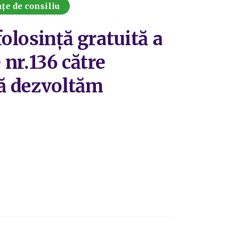
țe de consiliu
folosință gratuită a
 nr.136 către
nă dezvoltăm