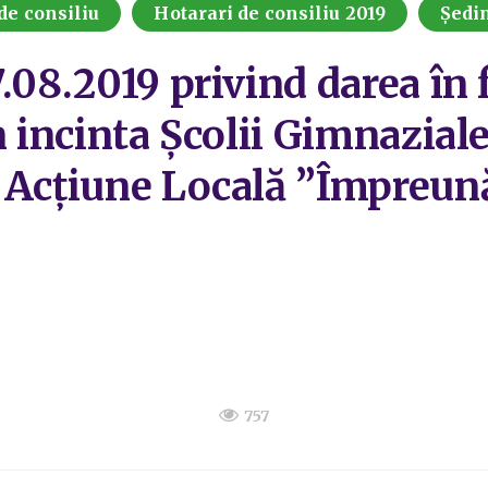
de consiliu
Hotarari de consiliu 2019
Ședin
.08.2019 privind darea în 
n incinta Școlii Gimnaziale
e Acțiune Locală ”Împreu
757