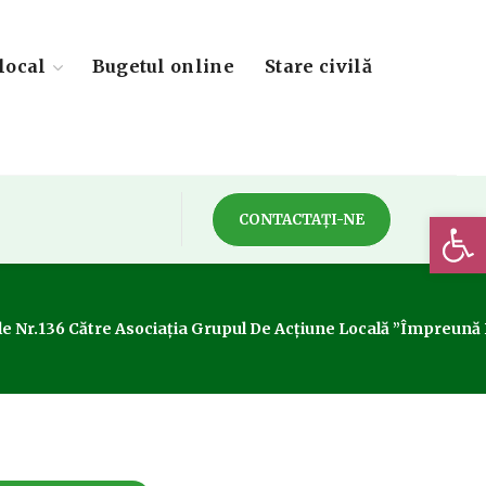
local
Bugetul online
Stare civilă
Deschide 
CONTACTAȚI-NE
iale Nr.136 Către Asociația Grupul De Acțiune Locală ”Împreună