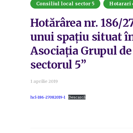
Consiliul local sector 5
Hotarari 
Hotărârea nr. 186/27
unui spațiu situat î
Asociația Grupul d
sectorul 5”
1 aprilie 2019
hcl-186-27082019-1
Descarcă