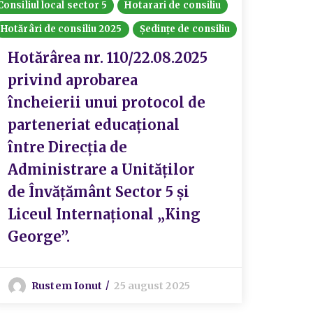
Consiliul local sector 5
Hotarari de consiliu
Consiliul
Hotărâri de consiliu 2025
Ședințe de consiliu
Hotarari
Hotărâri
Hotărârea nr. 110/22.08.2025
privind aprobarea
Hot
încheierii unui protocol de
83/3
parteneriat educațional
apro
între Direcția de
”SĂ
Administrare a Unităților
ROM
de Învățământ Sector 5 și
Liceul Internațional „King
P
George”.
Rustem Ionut
25 august 2025