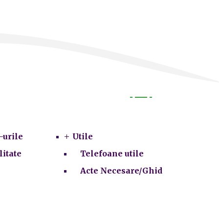
Utile
-urile
Utile
litate
Telefoane utile
Acte Necesare/Ghid