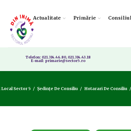
Actualitate
Primărie
Consiliu
Telefon: 021.314.46.80, 021.314.43.18
E-mail: primarie@sector5.ro
l Local Sector 5
Ședințe De Consiliu
Hotarari De Consiliu