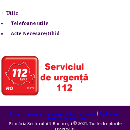
Utile
Telefoane utile
Acte Necesare/Ghid
Prelucrarea datelor cu caracter personal
|
Politica de
utilizare cookie-uri
Primăria Sectorului 5 București
©️
2021. Toate drepturile
rezervate.