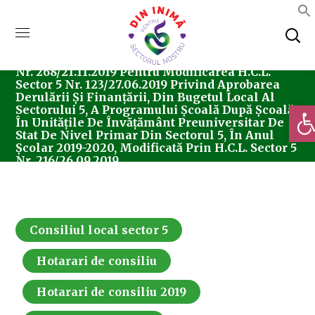
Home
Consiliul Local Sector 5
Hotărârea
Nr. 268/21.11.2019 Pentru Modificarea H.C.L.
Sector 5 Nr. 123/27.06.2019 Privind Aprobarea
Derulării Și Finanțării, Din Bugetul Local Al
Deschi
Sectorului 5, A Programului Școală După Școală,
În Unitățile De Învățământ Preuniversitar De
Stat De Nivel Primar Din Sectorul 5, În Anul
Școlar 2019-2020, Modificată Prin H.C.L. Sector 5
Nr. 216/26.09.2019
Consiliul local sector 5
Hotarari de consiliu
Hotarari de consiliu 2019