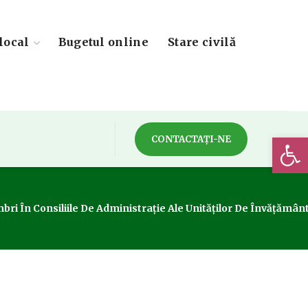
local
Bugetul online
Stare civilă
Deschide 
CONTACTAȚI-NE
mbri În Consiliile De Administrație Ale Unităților De Învățămân