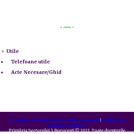
Utile
Utile
Telefoane utile
Acte Necesare/Ghid
Prelucrarea datelor cu caracter personal
|
Politica de
utilizare cookie-uri
Primăria Sectorului 5 București
©️
2021. Toate drepturile