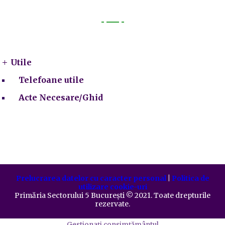
Utile
Utile
Telefoane utile
Acte Necesare/Ghid
Prelucrarea datelor cu caracter personal
|
Politica de
utilizare cookie-uri
Primăria Sectorului 5 București
©️
2021. Toate drepturile
rezervate.
Gestionați consimțământul