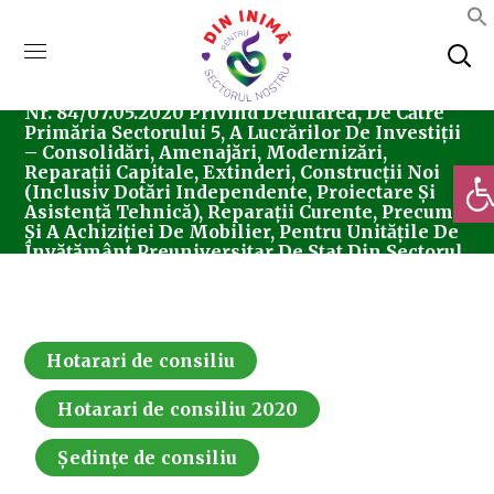
Home
Consiliul Local Sector 5
Ședințe De
Consiliu
Hotarari De Consiliu
Hotărârea
Nr. 84/07.05.2020 Privind Derularea, De Către
Primăria Sectorului 5, A Lucrărilor De Investiții
– Consolidări, Amenajări, Modernizări,
Deschi
Reparații Capitale, Extinderi, Construcții Noi
(inclusiv Dotări Independente, Proiectare Și
Asistență Tehnică), Reparații Curente, Precum
Și A Achiziției De Mobilier, Pentru Unitățile De
Învățământ Preuniversitar De Stat Din Sectorul
5
Hotarari de consiliu
Hotarari de consiliu 2020
Ședințe de consiliu