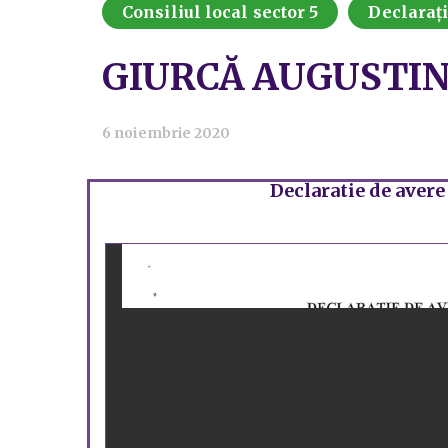
Consiliul local sector 5
Declarați
GIURCĂ AUGUSTIN
6 noiembrie 2020
Declaratie de avere