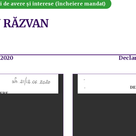
i de avere și interese (încheiere mandat)
 RĂZVAN
 2020
Declar