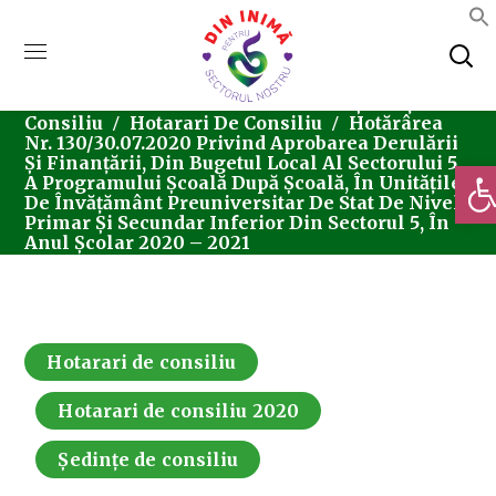
Home
Consiliul Local Sector 5
Ședințe De
Consiliu
Hotarari De Consiliu
Hotărârea
Nr. 130/30.07.2020 Privind Aprobarea Derulării
Și Finanțării, Din Bugetul Local Al Sectorului 5,
Deschi
A Programului Școală După Școală, În Unitățile
De Învățământ Preuniversitar De Stat De Nivel
Primar Și Secundar Inferior Din Sectorul 5, În
Anul Școlar 2020 – 2021
Hotarari de consiliu
Hotarari de consiliu 2020
Ședințe de consiliu