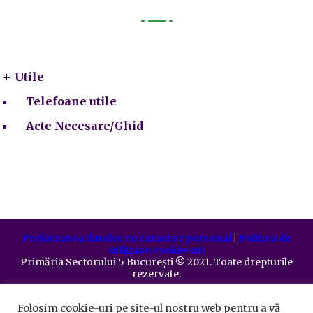
Utile
Utile
Telefoane utile
Acte Necesare/Ghid
Prelucrarea datelor cu caracter personal
|
Politica de
utilizare cookie-uri
Primăria Sectorului 5 București
©️
2021. Toate drepturile
rezervate.
Folosim cookie-uri pe site-ul nostru web pentru a vă