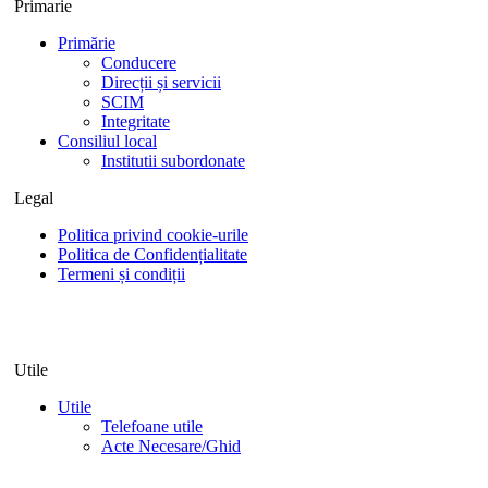
Primarie
Primărie
Conducere
Direcții și servicii
SCIM
Integritate
Consiliul local
Institutii subordonate
Legal
Politica privind cookie-urile
Politica de Confidențialitate
Termeni și condiții
Utile
Utile
Telefoane utile
Acte Necesare/Ghid