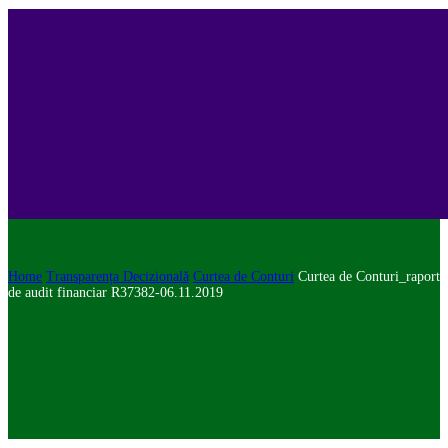
Home
Transparența Decizională
Curtea de Conturi
Curtea de Conturi_raport
de audit financiar R37382-06.11.2019