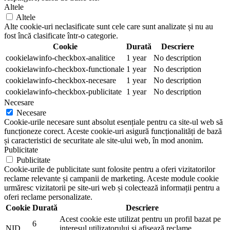
Altele
Altele
Alte cookie-uri neclasificate sunt cele care sunt analizate și nu au
fost încă clasificate într-o categorie.
Cookie
Durată
Descriere
cookielawinfo-checkbox-analitice
1 year
No description
cookielawinfo-checkbox-functionale
1 year
No description
cookielawinfo-checkbox-necesare
1 year
No description
cookielawinfo-checkbox-publicitate
1 year
No description
Necesare
Necesare
Cookie-urile necesare sunt absolut esențiale pentru ca site-ul web să
funcționeze corect. Aceste cookie-uri asigură funcționalități de bază
și caracteristici de securitate ale site-ului web, în mod anonim.
Publicitate
Publicitate
Cookie-urile de publicitate sunt folosite pentru a oferi vizitatorilor
reclame relevante și campanii de marketing. Aceste module cookie
urmăresc vizitatorii pe site-uri web și colectează informații pentru a
oferi reclame personalizate.
Cookie
Durată
Descriere
Acest cookie este utilizat pentru un profil bazat pe
6
NID
interesul utilizatorului și afișează reclame