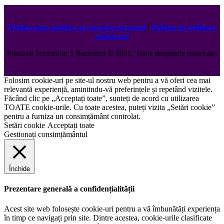
Prelucrarea datelor cu caracter personal
|
Politica de utilizare
cookie-uri
Primăria Sectorului 5 București
©️
2021. Toate drepturile rezervate.
Folosim cookie-uri pe site-ul nostru web pentru a vă oferi cea mai
relevantă experiență, amintindu-vă preferințele și repetând vizitele.
Făcând clic pe „Acceptați toate”, sunteți de acord cu utilizarea
TOATE cookie-urile. Cu toate acestea, puteți vizita „Setări cookie”
pentru a furniza un consimțământ controlat.
Setări cookie
Acceptați toate
Gestionați consimțământul
Închide
Prezentare generală a confidențialității
Acest site web folosește cookie-uri pentru a vă îmbunătăți experiența
în timp ce navigați prin site. Dintre acestea, cookie-urile clasificate