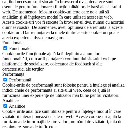
ca fiind necesare sunt stocate în browserul dvs., deoarece sunt
esențiale pentru funcționarea funcționalităților de bază ale site-ului
web. De asemenea, folosim cookie-uri terțe care ne ajută să
analizăm și să înțelegem modul în care utilizați acest site web.
Aceste cookie-uri vor fi stocate în browser-ul dvs. numai cu acordul
dumneavoastră. De asemenea, aveți opțiunea de a renunța la aceste
cookie-uri. Dar renunțarea la unele dintre aceste cookie-uri poate
afecta experiența dvs. de navigare.
Funcționale
Funcționale
Cookie-urile funcționale ajută la îndeplinirea anumitor
funcționalități, cum ar fi partajarea conținutului site-ului web pe
platformele de socializare, colectarea de feedback și alte
caracteristici ale terților.
Performanţă
Performanţă
Cookie-urile de performanță sunt folosite pentru a înțelege și analiza
indicii cheie de performanță ai site-ului web, ceea ce ajută la
furnizarea unei experiențe de utilizator mai bune pentru vizitatori.
Analitice
Analitice
Cookie-urile analitice sunt utilizate pentru a înțelege modul în care
vizitatorii interacționează cu site-ul web. Aceste cookie-uri ajută la
furnizarea de informații despre valori, numărul de vizitatori, rata de
respingere, sursa de trafic etc.