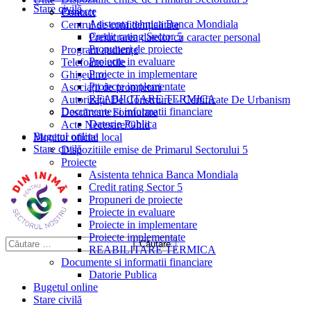
Stare civilă
Proiecte
Contact
Asistenta tehnica Banca Mondiala
Centrul de confidențialitate
Credit rating Sector 5
Prelucrarea datelor cu caracter personal
Propuneri de proiecte
Program audiențe
Proiecte in evaluare
Telefoane utile
Proiecte in implementare
Ghișeul.ro
Proiecte implementate
Asociații de proprietari
REABILITARE TERMICA
Autorizații De Construire – Certificate De Urbanism
Documente si informatii financiare
Descărcare Formulare
Datorie Publica
Acte Necesare/Ghid
Bugetul online
Monitor oficial local
Stare civilă
Dispozitiile emise de Primarul Sectorului 5
Proiecte
Asistenta tehnica Banca Mondiala
Credit rating Sector 5
Propuneri de proiecte
Proiecte in evaluare
Proiecte in implementare
Proiecte implementate
REABILITARE TERMICA
Documente si informatii financiare
Datorie Publica
Bugetul online
Stare civilă