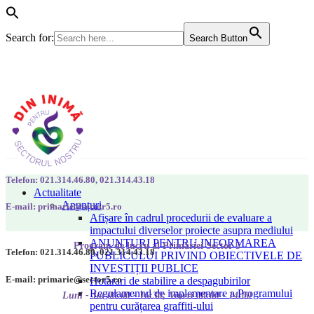
Search for:
Search Button
Telefon: 021.314.46.80, 021.314.43.18
Actualitate
Anunțuri
E-mail: primarie@sector5.ro
Afișare în cadrul procedurii de evaluare a
impactului diverselor proiecte asupra mediului
ANUNȚURI PENTRU INFORMAREA
Program de lucru al Primăriei Sector 5
Telefon: 021.314.46.80, 021.314.43.18
PUBLICULUI PRIVIND OBIECTIVELE DE
INVESTIȚII PUBLICE
E-mail: primarie@sector5.ro
Hotarari de stabilire a despagubirilor
Regulamentul de implementare a Programului
Luni - Joi 08:00 - 16:30; Vineri 08:00 - 14:00
pentru curățarea graffiti-ului