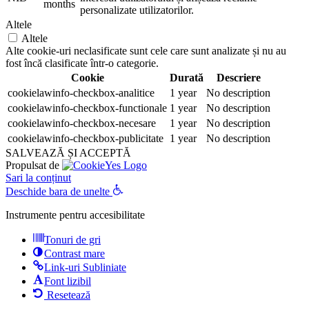
months
personalizate utilizatorilor.
Altele
Altele
Alte cookie-uri neclasificate sunt cele care sunt analizate și nu au
fost încă clasificate într-o categorie.
Cookie
Durată
Descriere
cookielawinfo-checkbox-analitice
1 year
No description
cookielawinfo-checkbox-functionale
1 year
No description
cookielawinfo-checkbox-necesare
1 year
No description
cookielawinfo-checkbox-publicitate
1 year
No description
SALVEAZĂ ȘI ACCEPTĂ
Propulsat de
Sari la conținut
Deschide bara de unelte
Instrumente pentru accesibilitate
Tonuri de gri
Contrast mare
Link-uri Subliniate
Font lizibil
Resetează