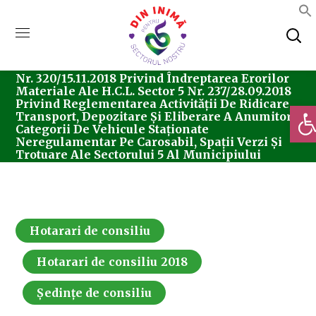
Home
Consiliul Local Sector 5
Ședințe De
Consiliu
Hotarari De Consiliu
Hotărârea
Nr. 320/15.11.2018 Privind Îndreptarea Erorilor
Materiale Ale H.C.L. Sector 5 Nr. 237/28.09.2018
Privind Reglementarea Activităţii De Ridicare,
Deschi
Transport, Depozitare Şi Eliberare A Anumitor
Categorii De Vehicule Staţionate
Neregulamentar Pe Carosabil, Spaţii Verzi Şi
Trotuare Ale Sectorului 5 Al Municipiului
Bucureşti
Hotarari de consiliu
Hotarari de consiliu 2018
Ședințe de consiliu