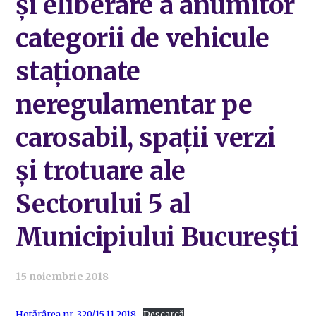
şi eliberare a anumitor
categorii de vehicule
staţionate
neregulamentar pe
carosabil, spaţii verzi
şi trotuare ale
Sectorului 5 al
Municipiului Bucureşti
15 noiembrie 2018
Hotărârea nr. 320/15.11.2018
Descarcă