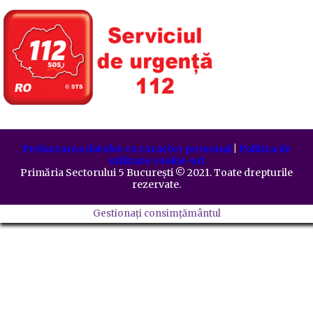
Prelucrarea datelor cu caracter personal
|
Politica de
utilizare cookie-uri
Primăria Sectorului 5 București
©️
2021. Toate drepturile
rezervate.
Gestionați consimțământul