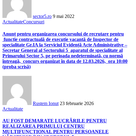
sector5.ro
9 mai 2022
Actualitate
Concursuri
Anunț pentru organizarea concursului de recrutare pentru
funcție contractuală de execuție vacantă de Inspector de
specialitate Gr.IA la Serviciul Evidență Acte Administrative –
Secretar General al Sectorului 5 aparatul de specialitate al
Primarului Sector 5, pe perioada nedeterminată, cu normă
întreagă, concurs organizat în data de 12.03.2026, ora 10:00
(proba scrisă)
Rustem Ionut
23 februarie 2026
Actualitate
AU FOST DEMARATE LUCRĂRILE PENTRU
REALIZAREA PRIMULUI CENTRU
MULTIFUNCȚIONAL PENTRU PERSOANELE