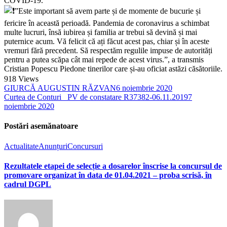
COVID-19.
”Este important să avem parte și de momente de bucurie și
fericire în această perioadă. Pandemia de coronavirus a schimbat
multe lucruri, însă iubirea și familia ar trebui să devină și mai
puternice acum. Vă felicit că ați făcut acest pas, chiar și în aceste
vremuri fără precedent. Să respectăm regulile impuse de autorități
pentru a putea scăpa cât mai repede de acest virus.”, a transmis
Cristian Popescu Piedone tinerilor care și-au oficiat astăzi căsătoriile.
918
Views
GIURCĂ AUGUSTIN RĂZVAN
6 noiembrie 2020
Curtea de Conturi_ PV de constatare R37382-06.11.2019
7
noiembrie 2020
Postări asemănatoare
Actualitate
Anunțuri
Concursuri
Rezultatele etapei de selecție a dosarelor înscrise la concursul de
promovare organizat în data de 01.04.2021 – proba scrisă, în
cadrul DGPL