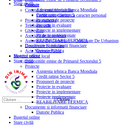
Stare civilă
Proiecte
Contact
Asistenta tehnica Banca Mondiala
Centrul de confidențialitate
Credit rating Sector 5
Prelucrarea datelor cu caracter personal
Propuneri de proiecte
Program audiențe
Proiecte in evaluare
Telefoane utile
Proiecte in implementare
Ghișeul.ro
Proiecte implementate
Asociații de proprietari
REABILITARE TERMICA
Autorizații De Construire – Certificate De Urbanism
Documente si informatii financiare
Descărcare Formulare
Datorie Publica
Acte Necesare/Ghid
Bugetul online
Monitor oficial local
Stare civilă
Dispozitiile emise de Primarul Sectorului 5
Proiecte
Asistenta tehnica Banca Mondiala
Credit rating Sector 5
Propuneri de proiecte
Proiecte in evaluare
Proiecte in implementare
Proiecte implementate
REABILITARE TERMICA
Documente si informatii financiare
Datorie Publica
Bugetul online
Stare civilă