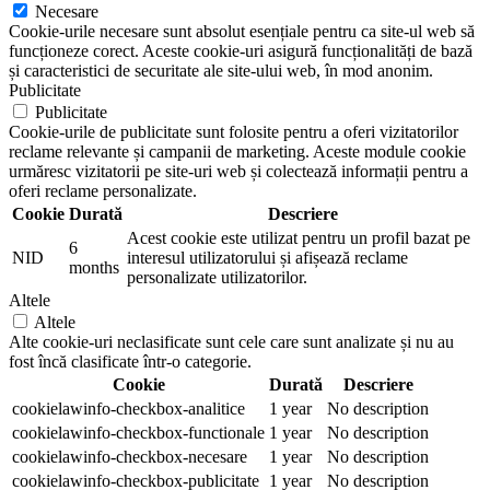
Necesare
Cookie-urile necesare sunt absolut esențiale pentru ca site-ul web să
funcționeze corect. Aceste cookie-uri asigură funcționalități de bază
și caracteristici de securitate ale site-ului web, în mod anonim.
Publicitate
Publicitate
Cookie-urile de publicitate sunt folosite pentru a oferi vizitatorilor
reclame relevante și campanii de marketing. Aceste module cookie
urmăresc vizitatorii pe site-uri web și colectează informații pentru a
oferi reclame personalizate.
Cookie
Durată
Descriere
Acest cookie este utilizat pentru un profil bazat pe
6
NID
interesul utilizatorului și afișează reclame
months
personalizate utilizatorilor.
Altele
Altele
Alte cookie-uri neclasificate sunt cele care sunt analizate și nu au
fost încă clasificate într-o categorie.
Cookie
Durată
Descriere
cookielawinfo-checkbox-analitice
1 year
No description
cookielawinfo-checkbox-functionale
1 year
No description
cookielawinfo-checkbox-necesare
1 year
No description
cookielawinfo-checkbox-publicitate
1 year
No description