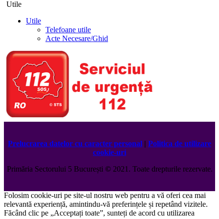
Utile
Utile
Telefoane utile
Acte Necesare/Ghid
Prelucrarea datelor cu caracter personal
|
Politica de utilizare
cookie-uri
Primăria Sectorului 5 București
©️
2021. Toate drepturile rezervate.
Folosim cookie-uri pe site-ul nostru web pentru a vă oferi cea mai
relevantă experiență, amintindu-vă preferințele și repetând vizitele.
Făcând clic pe „Acceptați toate”, sunteți de acord cu utilizarea