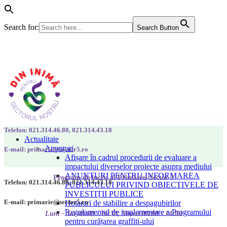
Search for:
Search Button
Telefon: 021.314.46.80, 021.314.43.18
Actualitate
Anunțuri
E-mail: primarie@sector5.ro
Afișare în cadrul procedurii de evaluare a
impactului diverselor proiecte asupra mediului
ANUNȚURI PENTRU INFORMAREA
Program de lucru al Primăriei Sector 5
Telefon: 021.314.46.80, 021.314.43.18
PUBLICULUI PRIVIND OBIECTIVELE DE
INVESTIȚII PUBLICE
E-mail: primarie@sector5.ro
Hotarari de stabilire a despagubirilor
Regulamentul de implementare a Programului
Luni - Joi 08:00 - 16:30; Vineri 08:00 - 14:00
pentru curățarea graffiti-ului