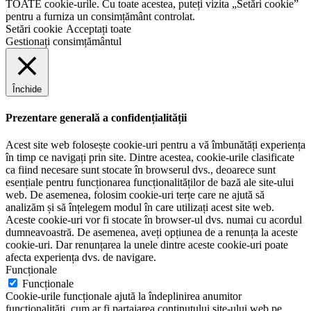
TOATE cookie-urile. Cu toate acestea, puteți vizita „Setări cookie”
pentru a furniza un consimțământ controlat.
Setări cookie
Acceptați toate
Gestionați consimțământul
Închide
Prezentare generală a confidențialității
Acest site web folosește cookie-uri pentru a vă îmbunătăți experiența
în timp ce navigați prin site. Dintre acestea, cookie-urile clasificate
ca fiind necesare sunt stocate în browserul dvs., deoarece sunt
esențiale pentru funcționarea funcționalităților de bază ale site-ului
web. De asemenea, folosim cookie-uri terțe care ne ajută să
analizăm și să înțelegem modul în care utilizați acest site web.
Aceste cookie-uri vor fi stocate în browser-ul dvs. numai cu acordul
dumneavoastră. De asemenea, aveți opțiunea de a renunța la aceste
cookie-uri. Dar renunțarea la unele dintre aceste cookie-uri poate
afecta experiența dvs. de navigare.
Funcționale
Funcționale
Cookie-urile funcționale ajută la îndeplinirea anumitor
funcționalități, cum ar fi partajarea conținutului site-ului web pe