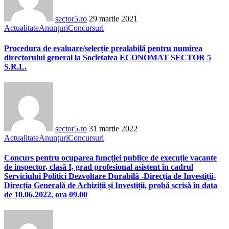
sector5.ro
29 martie 2021
Actualitate
Anunțuri
Concursuri
Procedura de evaluare/selecție prealabilă pentru numirea
directorului general la Societatea ECONOMAT SECTOR 5
S.R.L.
sector5.ro
31 martie 2022
Actualitate
Anunțuri
Concursuri
Concurs pentru ocuparea funcției publice de execuție vacante
de inspector, clasă I, grad profesional asistent în cadrul
Serviciului Politici Dezvoltare Durabilă -Direcția de Investiții-
Direcția Generală de Achiziții și Investiții, probă scrisă în data
de 10.06.2022, ora 09.00