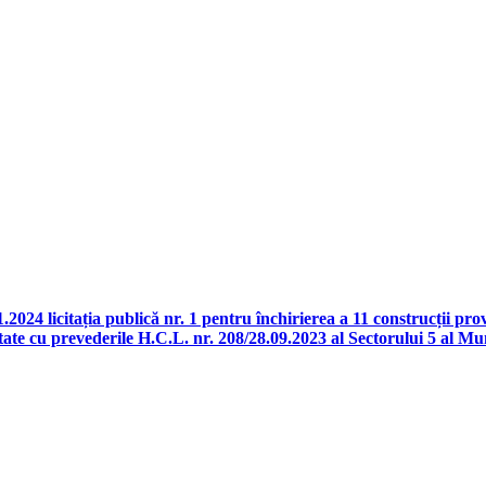
024 licitația publică nr. 1 pentru închirierea a 11 construcții proviz
tate cu prevederile H.C.L. nr. 208/28.09.2023 al Sectorului 5 al Mu