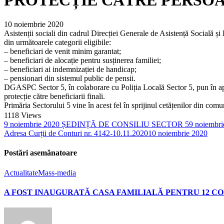
10 noiembrie 2020
Asistenții sociali din cadrul Direcției Generale de Asistență Socială și
din următoarele categorii eligibile:
– beneficiari de venit minim garantat;
– beneficiari de alocație pentru susținerea familiei;
– beneficiari ai indemnizației de handicap;
– pensionari din sistemul public de pensii.
DGASPC Sector 5, în colaborare cu Poliția Locală Sector 5, pun în aplic
protecție către beneficiarii finali.
Primăria Sectorului 5 vine în acest fel în sprijinul cetățenilor din com
1118
Views
9 noiembrie 2020 ȘEDINȚĂ DE CONSILIU SECTOR 5
9 noiembri
Adresa Curții de Conturi nr. 4142-10.11.2020
10 noiembrie 2020
Postări asemănatoare
Actualitate
Mass-media
A FOST INAUGURATĂ CASA FAMILIALĂ PENTRU 12 COP