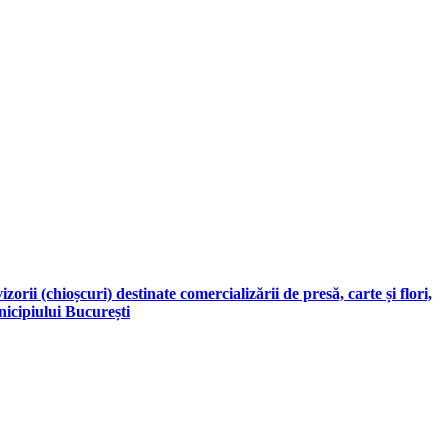
orii (chioșcuri) destinate comercializării de presă, carte și flori,
nicipiului București