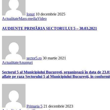
Ionut
10 decembrie 2025
Actualitate
Mass-media
Video
AUDIENȚE PRIMĂRIA SECTORULUI 5 – 30.03.2021
sector5.ro
30 martie 2021
Actualitate
Anunțuri
Sectorul 5 al Municipiului București, organizează în data de 23.01.2
aflate pe raza Sectorului 5 al Municipiului București, în conformi
Primaria 5
21 decembrie 2023