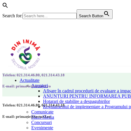
Search for:
Search Button
Telefon: 021.314.46.80, 021.314.43.18
Actualitate
Anunțuri
E-mail: primarie@sector5.ro
Afișare în cadrul procedurii de evaluare a impac
ANUNȚURI PENTRU INFORMAREA PUBLI
Hotarari de stabilire a despagubirilor
Telefon: 021.314.46.80, 021.314.43.18
Regulamentul de implementare a Programului pen
Comunicate
E-mail: primarie@sector5.ro
Mass-Media
Concursuri
Evenimente