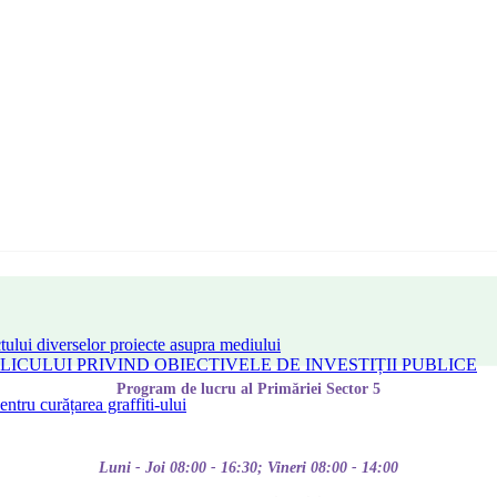
tului diverselor proiecte asupra mediului
CULUI PRIVIND OBIECTIVELE DE INVESTIȚII PUBLICE
Program de lucru al Primăriei Sector 5
tru curățarea graffiti-ului
Luni - Joi 08:00 - 16:30; Vineri 08:00 - 14:00