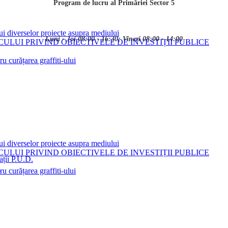
Program de lucru al Primăriei Sector 5
ui diverselor proiecte asupra mediului
Luni - Joi 08:00 - 16:30; Vineri 08:00 - 14:00
LUI PRIVIND OBIECTIVELE DE INVESTIȚII PUBLICE
 curățarea graffiti-ului
ui diverselor proiecte asupra mediului
LUI PRIVIND OBIECTIVELE DE INVESTIȚII PUBLICE
ații P.U.D.
i
 curățarea graffiti-ului