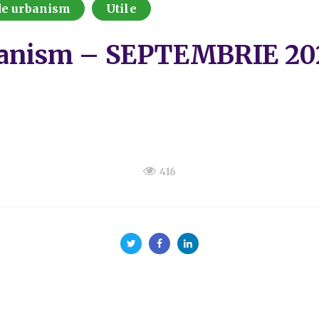
 de urbanism
Utile
urbanism – SEPTEMBRIE 20
416