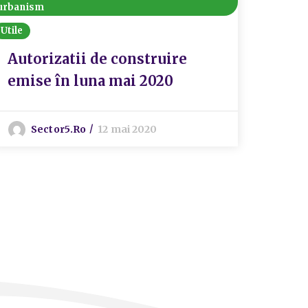
urbanism
urbanis
Utile
Utile
Autorizatii de construire
CER
emise în luna mai 2020
URB
202
Sector5.ro
12 mai 2020
S