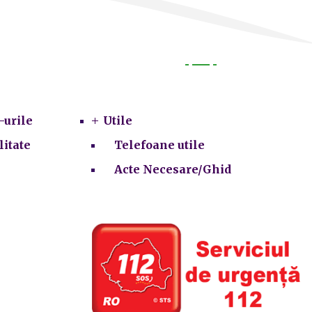
Utile
-urile
Utile
litate
Telefoane utile
Acte Necesare/Ghid