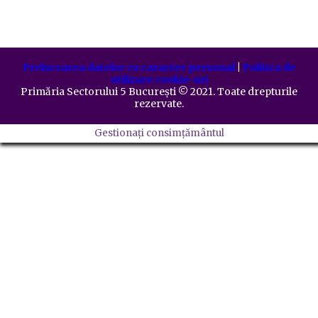
Prelucrarea datelor cu caracter personal
|
Politica de
utilizare cookie-uri
Primăria Sectorului 5 București
©️
2021. Toate drepturile
rezervate.
Gestionați consimțământul