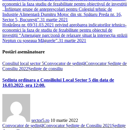
economici la faza studiu de fezabilitate pentru obiectivul de investiții
,,Înființare grupe de antepreșcolari pentru Colegiul tehnic de
Industrie Alimentară Dumitru Moțoc din str. Spătaru Preda nr. 16,
Sector 5, București”.
31 martie 2021
Hotărârea nr. 69/31.03.2021 privind aprobarea indicatorilor tehnico-
economici la faza de studiu de fezabilitate pentru obiectul de
investiții “Amenajare parc/zonă de relaxare situat la intersecția străzii
Neptun cu șoseaua Măgurele”.
31 martie 2021
Postări asemănatoare
Consiliul local sector 5
Convocator de ședință
Convocator Ședințe de
Consiliu 2022
Ședințe de consiliu
Sedinta ordinara a Consiliului Local Sector 5 din data de
16.03.2022, ora 12:00.
sector5.ro
10 martie 2022
Convocator de ședință
Convocator Ședințe de Consiliu 2021
Ședințe