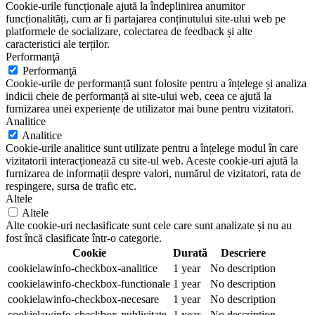
Cookie-urile funcționale ajută la îndeplinirea anumitor
funcționalități, cum ar fi partajarea conținutului site-ului web pe
platformele de socializare, colectarea de feedback și alte
caracteristici ale terților.
Performanţă
Performanţă
Cookie-urile de performanță sunt folosite pentru a înțelege și analiza
indicii cheie de performanță ai site-ului web, ceea ce ajută la
furnizarea unei experiențe de utilizator mai bune pentru vizitatori.
Analitice
Analitice
Cookie-urile analitice sunt utilizate pentru a înțelege modul în care
vizitatorii interacționează cu site-ul web. Aceste cookie-uri ajută la
furnizarea de informații despre valori, numărul de vizitatori, rata de
respingere, sursa de trafic etc.
Altele
Altele
Alte cookie-uri neclasificate sunt cele care sunt analizate și nu au
fost încă clasificate într-o categorie.
Cookie
Durată
Descriere
cookielawinfo-checkbox-analitice
1 year
No description
cookielawinfo-checkbox-functionale
1 year
No description
cookielawinfo-checkbox-necesare
1 year
No description
cookielawinfo-checkbox-publicitate
1 year
No description