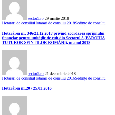
sector5.ro
29 martie 2018
Hotarari de consiliu
Hotarari de consiliu 2018
Ședințe de consiliu
Hotărârea nr. 346/21.12.2018 privind acordarea sprijinului
financiar pentru unităţile de cult din Sectorul 5 (PAROHIA
TUTUROR SFINŢILOR ROMÂNI), în anul 2018
sector5.ro
21 decembrie 2018
Hotarari de consiliu
Hotarari de consiliu 2016
Ședințe de consiliu
Hotărârea nr.20 / 25.03.2016