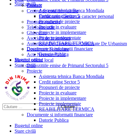
Stare civilă
Proiecte
Contact
Asistenta tehnica Banca Mondiala
Centrul de confidențialitate
Credit rating Sector 5
Prelucrarea datelor cu caracter personal
Propuneri de proiecte
Program audiențe
Proiecte in evaluare
Telefoane utile
Proiecte in implementare
Ghișeul.ro
Proiecte implementate
Asociații de proprietari
REABILITARE TERMICA
Autorizații De Construire – Certificate De Urbanism
Documente si informatii financiare
Descărcare Formulare
Datorie Publica
Acte Necesare/Ghid
Bugetul online
Monitor oficial local
Stare civilă
Dispozitiile emise de Primarul Sectorului 5
Proiecte
Asistenta tehnica Banca Mondiala
Credit rating Sector 5
Propuneri de proiecte
Proiecte in evaluare
Proiecte in implementare
Proiecte implementate
REABILITARE TERMICA
Documente si informatii financiare
Datorie Publica
Bugetul online
Stare civilă