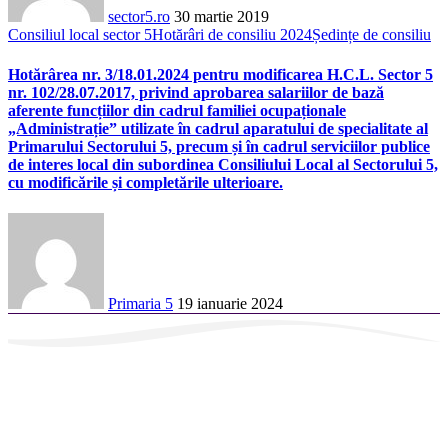
sector5.ro
30 martie 2019
Consiliul local sector 5
Hotărâri de consiliu 2024
Ședințe de consiliu
Hotărârea nr. 3/18.01.2024 pentru modificarea H.C.L. Sector 5
nr. 102/28.07.2017, privind aprobarea salariilor de bază
aferente funcțiilor din cadrul familiei ocupaționale
„Administrație” utilizate în cadrul aparatului de specialitate al
Primarului Sectorului 5, precum și în cadrul serviciilor publice
de interes local din subordinea Consiliului Local al Sectorului 5,
cu modificările și completările ulterioare.
Primaria 5
19 ianuarie 2024