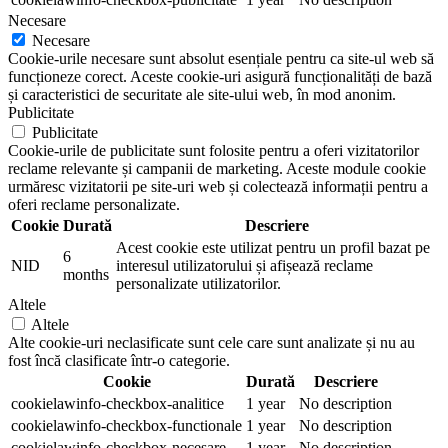
Necesare
Necesare
Cookie-urile necesare sunt absolut esențiale pentru ca site-ul web să
funcționeze corect. Aceste cookie-uri asigură funcționalități de bază
și caracteristici de securitate ale site-ului web, în mod anonim.
Publicitate
Publicitate
Cookie-urile de publicitate sunt folosite pentru a oferi vizitatorilor
reclame relevante și campanii de marketing. Aceste module cookie
urmăresc vizitatorii pe site-uri web și colectează informații pentru a
oferi reclame personalizate.
Cookie
Durată
Descriere
Acest cookie este utilizat pentru un profil bazat pe
6
NID
interesul utilizatorului și afișează reclame
months
personalizate utilizatorilor.
Altele
Altele
Alte cookie-uri neclasificate sunt cele care sunt analizate și nu au
fost încă clasificate într-o categorie.
Cookie
Durată
Descriere
cookielawinfo-checkbox-analitice
1 year
No description
cookielawinfo-checkbox-functionale
1 year
No description
cookielawinfo-checkbox-necesare
1 year
No description