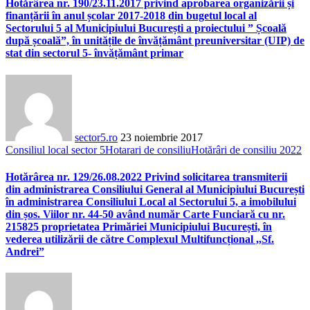
Hotărârea nr. 190/23.11.2017 privind aprobarea organizării și
finanțării în anul școlar 2017-2018 din bugetul local al
Sectorului 5 al Municipiului București a proiectului ” Școală
după școală”, în unitățile de învățământ preuniversitar (UIP) de
stat din sectorul 5- învățământ primar
sector5.ro
23 noiembrie 2017
Consiliul local sector 5
Hotarari de consiliu
Hotărâri de consiliu 2022
Hotărârea nr. 129/26.08.2022 Privind solicitarea transmiterii
din administrarea Consiliului General al Municipiului București
în administrarea Consiliului Local al Sectorului 5, a imobilului
din șos. Viilor nr. 44-50 având număr Carte Funciară cu nr.
215825 proprietatea Primăriei Municipiului București, în
vederea utilizării de către Complexul Multifuncțional ,,Sf.
Andrei”