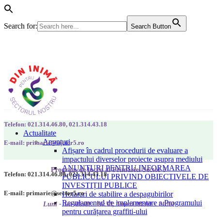
Search for:
Search Button
Telefon: 021.314.46.80, 021.314.43.18
Actualitate
Anunțuri
E-mail: primarie@sector5.ro
Afișare în cadrul procedurii de evaluare a
impactului diverselor proiecte asupra mediului
ANUNȚURI PENTRU INFORMAREA
Program de lucru al Primăriei Sector 5
Telefon: 021.314.46.80, 021.314.43.18
PUBLICULUI PRIVIND OBIECTIVELE DE
INVESTIȚII PUBLICE
E-mail: primarie@sector5.ro
Hotarari de stabilire a despagubirilor
Regulamentul de implementare a Programului
Luni - Joi 08:00 - 16:30; Vineri 08:00 - 14:00
pentru curățarea graffiti-ului