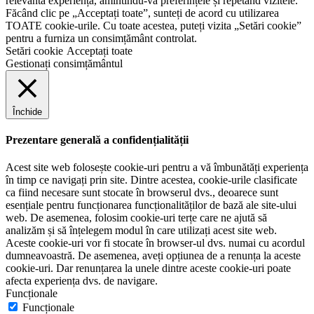
relevantă experiență, amintindu-vă preferințele și repetând vizitele.
Făcând clic pe „Acceptați toate”, sunteți de acord cu utilizarea
TOATE cookie-urile. Cu toate acestea, puteți vizita „Setări cookie”
pentru a furniza un consimțământ controlat.
Setări cookie
Acceptați toate
Gestionați consimțământul
Închide
Prezentare generală a confidențialității
Acest site web folosește cookie-uri pentru a vă îmbunătăți experiența
în timp ce navigați prin site. Dintre acestea, cookie-urile clasificate
ca fiind necesare sunt stocate în browserul dvs., deoarece sunt
esențiale pentru funcționarea funcționalităților de bază ale site-ului
web. De asemenea, folosim cookie-uri terțe care ne ajută să
analizăm și să înțelegem modul în care utilizați acest site web.
Aceste cookie-uri vor fi stocate în browser-ul dvs. numai cu acordul
dumneavoastră. De asemenea, aveți opțiunea de a renunța la aceste
cookie-uri. Dar renunțarea la unele dintre aceste cookie-uri poate
afecta experiența dvs. de navigare.
Funcționale
Funcționale