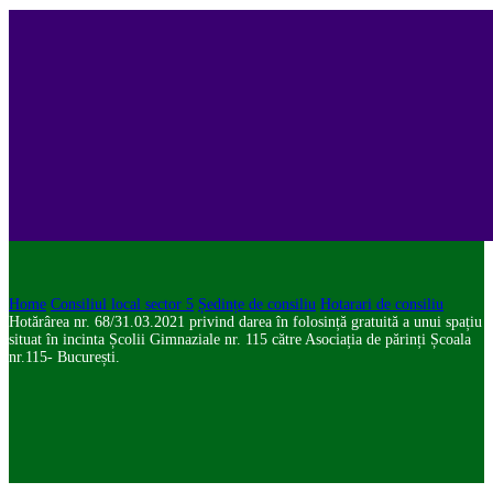
Home
Consiliul local sector 5
Ședințe de consiliu
Hotarari de consiliu
Hotărârea nr. 68/31.03.2021 privind darea în folosință gratuită a unui spațiu
situat în incinta Școlii Gimnaziale nr. 115 către Asociația de părinți Școala
nr.115- București.