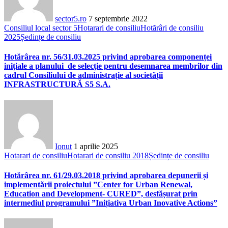
sector5.ro
7 septembrie 2022
Consiliul local sector 5
Hotarari de consiliu
Hotărâri de consiliu
2025
Ședințe de consiliu
Hotărârea nr. 56/31.03.2025 privind aprobarea componenței
inițiale a planului de selecție pentru desemnarea membrilor din
cadrul Consiliului de administrație al societății
INFRASTRUCTURĂ S5 S.A.
Ionut
1 aprilie 2025
Hotarari de consiliu
Hotarari de consiliu 2018
Ședințe de consiliu
Hotărârea nr. 61/29.03.2018 privind aprobarea depunerii și
implementării proiectului ”Center for Urban Renewal,
Education and Development- CURED”, desfășurat prin
intermediul programului ”Inițiativa Urban Inovative Actions”