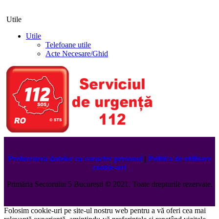
Utile
Utile
Telefoane utile
Acte Necesare/Ghid
Prelucrarea datelor cu caracter personal
|
Politica de utilizare
cookie-uri
Primăria Sectorului 5 București
©️
2021. Toate drepturile rezervate.
Folosim cookie-uri pe site-ul nostru web pentru a vă oferi cea mai