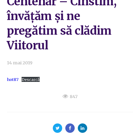
Centenar – Cinstim,
învățăm și ne
pregătim să clădim
Viitorul
14 mai 2019
hot87
Descarcă
847