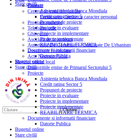
Stare civilă
Proiecte
Contact
Asistenta tehnica Banca Mondiala
Centrul de confidențialitate
Credit rating Sector 5
Prelucrarea datelor cu caracter personal
Propuneri de proiecte
Program audiențe
Proiecte in evaluare
Telefoane utile
Proiecte in implementare
Ghișeul.ro
Proiecte implementate
Asociații de proprietari
REABILITARE TERMICA
Autorizații De Construire – Certificate De Urbanism
Documente si informatii financiare
Descărcare Formulare
Datorie Publica
Acte Necesare/Ghid
Bugetul online
Monitor oficial local
Stare civilă
Dispozitiile emise de Primarul Sectorului 5
Proiecte
Asistenta tehnica Banca Mondiala
Credit rating Sector 5
Propuneri de proiecte
Proiecte in evaluare
Proiecte in implementare
Proiecte implementate
REABILITARE TERMICA
Documente si informatii financiare
Datorie Publica
Bugetul online
Stare civilă