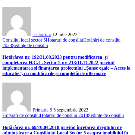
sector5.ro
12 iulie 2022
Consiliul local sector 5
Hotarari de consiliu
Hotărâri de consiliu
2023
Ședințe de consiliu
Hotărârea nr. 192/31.08.2023 pentru modificarea și
completarea H.C.L. Sector 5 nr. 213/11.11.2022 privind
implementarea și finanțarea proiectului „Șanse egale – Acces la
educație”, cu modificările și completările ulterioare
Primaria 5
5 septembrie 2023
Hotarari de consiliu
Hotarari de consiliu 2018
Ședințe de consiliu
Hotărârea nr. 69/10.04.2018 privind încetarea dreptului de
administrare a Consiliului Local Sector 5 asupra imobilului în