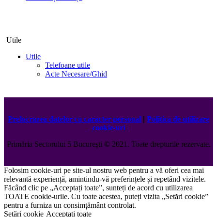
Utile
Utile
Telefoane utile
Acte Necesare/Ghid
Prelucrarea datelor cu caracter personal
|
Politica de utilizare
cookie-uri
Primăria Sectorului 5 București
©️
2021. Toate drepturile rezervate.
Folosim cookie-uri pe site-ul nostru web pentru a vă oferi cea mai
relevantă experiență, amintindu-vă preferințele și repetând vizitele.
Făcând clic pe „Acceptați toate”, sunteți de acord cu utilizarea
TOATE cookie-urile. Cu toate acestea, puteți vizita „Setări cookie”
pentru a furniza un consimțământ controlat.
Setări cookie
Acceptați toate