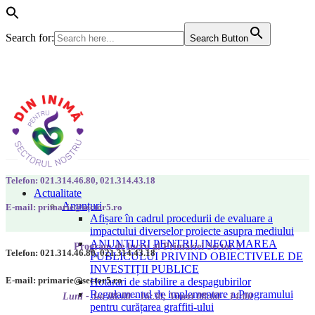
Search for:
Search Button
Telefon: 021.314.46.80, 021.314.43.18
Actualitate
Anunțuri
E-mail: primarie@sector5.ro
Afișare în cadrul procedurii de evaluare a
impactului diverselor proiecte asupra mediului
ANUNȚURI PENTRU INFORMAREA
Program de lucru al Primăriei Sector 5
Telefon: 021.314.46.80, 021.314.43.18
PUBLICULUI PRIVIND OBIECTIVELE DE
INVESTIȚII PUBLICE
E-mail: primarie@sector5.ro
Hotarari de stabilire a despagubirilor
Regulamentul de implementare a Programului
Luni - Joi 08:00 - 16:30; Vineri 08:00 - 14:00
pentru curățarea graffiti-ului