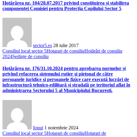
Hotărârea nr. 104/28.07.2017 privind constituirea și stabilirea
componenței Comisiei pentru Protecția Copilului Sector 5
sector5.ro
28 iulie 2017
Consiliul local sector 5
Hotarari de consiliu
Hotărâri de consiliu
2024
Ședințe de consiliu
Hotărârea nr. 176/31.10.2024 pentru aprobarea normelor și
privind refacerea sistemului rutier şi pietonal de către
persoanele juridice şi persoanele fizice care execută lucrări de
infrastructură tehnico-edilitară și stradală pe teritoriul aflat în
administrarea Sectorului 5 al Municipiului Bucureşti.
Ionut
1 noiembrie 2024
Consiliul local sector 5
Hotarari de consiliu
Hotarari de