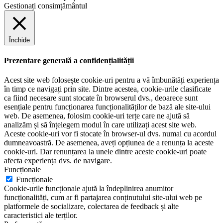
Gestionați consimțământul
Închide
Prezentare generală a confidențialității
Acest site web folosește cookie-uri pentru a vă îmbunătăți experiența
în timp ce navigați prin site. Dintre acestea, cookie-urile clasificate
ca fiind necesare sunt stocate în browserul dvs., deoarece sunt
esențiale pentru funcționarea funcționalităților de bază ale site-ului
web. De asemenea, folosim cookie-uri terțe care ne ajută să
analizăm și să înțelegem modul în care utilizați acest site web.
Aceste cookie-uri vor fi stocate în browser-ul dvs. numai cu acordul
dumneavoastră. De asemenea, aveți opțiunea de a renunța la aceste
cookie-uri. Dar renunțarea la unele dintre aceste cookie-uri poate
afecta experiența dvs. de navigare.
Funcționale
Funcționale
Cookie-urile funcționale ajută la îndeplinirea anumitor
funcționalități, cum ar fi partajarea conținutului site-ului web pe
platformele de socializare, colectarea de feedback și alte
caracteristici ale terților.