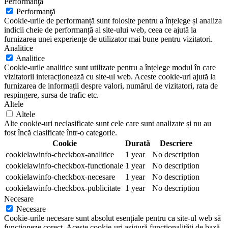
Performanţă
Performanţă
Cookie-urile de performanță sunt folosite pentru a înțelege și analiza
indicii cheie de performanță ai site-ului web, ceea ce ajută la
furnizarea unei experiențe de utilizator mai bune pentru vizitatori.
Analitice
Analitice
Cookie-urile analitice sunt utilizate pentru a înțelege modul în care
vizitatorii interacționează cu site-ul web. Aceste cookie-uri ajută la
furnizarea de informații despre valori, numărul de vizitatori, rata de
respingere, sursa de trafic etc.
Altele
Altele
Alte cookie-uri neclasificate sunt cele care sunt analizate și nu au
fost încă clasificate într-o categorie.
Cookie
Durată
Descriere
cookielawinfo-checkbox-analitice
1 year
No description
cookielawinfo-checkbox-functionale
1 year
No description
cookielawinfo-checkbox-necesare
1 year
No description
cookielawinfo-checkbox-publicitate
1 year
No description
Necesare
Necesare
Cookie-urile necesare sunt absolut esențiale pentru ca site-ul web să
funcționeze corect. Aceste cookie-uri asigură funcționalități de bază