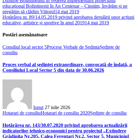
Dimitrie Bolintineanu în vederea implementării proiectului
educațional Bolintinenii în An Centenar – Cinstim, învățăm și ne
pregătim să clădim Viitorul
14 mai 2019
Hotărârea nr. 89/14.05.2019 privind aprobarea derulării unor acțiuni
educative, artistice și sportive în anul 2019
14 mai 2019
Postări asemănatoare
Consiliul local sector 5
Procese Verbale de Sedinta
Ședințe de
consiliu
Proces verbal al ședinței extraordinare, convocată de îndată, a
Consiliului Local Sector 5 din data de 30.06.2026
Ionut
27 iulie 2026
Hotarari de consiliu
Hotarari de consiliu 2020
Ședințe de consiliu
Hotărârea nr. 143/30.07.2020 privind aprobarea actualizării
indicatorilor tehnico-economici pentru proiectul „Extindere
Grădinița Nr.205, Calea Ferentari Nr.2, Sector 5, Municipiul