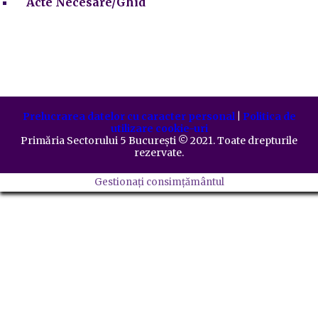
Acte Necesare/Ghid
Prelucrarea datelor cu caracter personal
|
Politica de
utilizare cookie-uri
Primăria Sectorului 5 București
©️
2021. Toate drepturile
rezervate.
Gestionați consimțământul