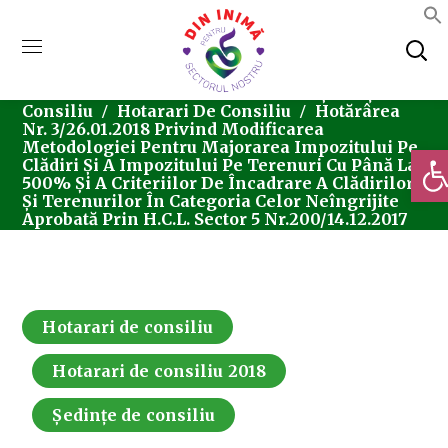
Home
Consiliul Local Sector 5
Ședințe De
Consiliu
Hotarari De Consiliu
Hotărârea
Nr. 3/26.01.2018 Privind Modificarea
Metodologiei Pentru Majorarea Impozitului Pe
Deschi
Clădiri Și A Impozitului Pe Terenuri Cu Până La
500% Și A Criteriilor De Încadrare A Clădirilor
Și Terenurilor În Categoria Celor Neîngrijite
Aprobată Prin H.C.L. Sector 5 Nr.200/14.12.2017
Hotarari de consiliu
Hotarari de consiliu 2018
Ședințe de consiliu