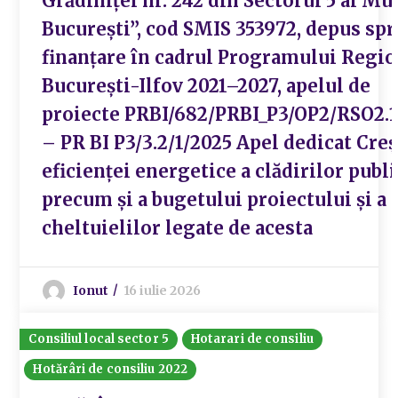
Grădiniței nr. 242 din Sectorul 5 al Mu
București”, cod SMIS 353972, depus spr
finanțare în cadrul Programului Regio
București-Ilfov 2021–2027, apelul de
proiecte PRBI/682/PRBI_P3/OP2/RSO2.
– PR BI P3/3.2/1/2025 Apel dedicat Creș
eficienței energetice a clădirilor publi
precum și a bugetului proiectului și a
cheltuielilor legate de acesta
Ionut
16 iulie 2026
Consiliul local sector 5
Hotarari de consiliu
Hotărâri de consiliu 2022