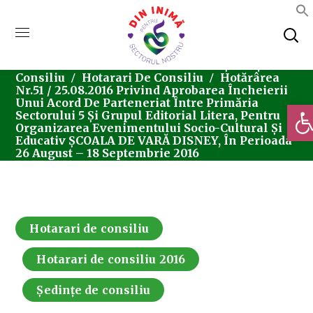
Home
Consiliul Local Sector 5
Ședințe De
Consiliu
Hotarari De Consiliu
Hotărârea
Nr.51 / 25.08.2016 Privind Aprobarea Încheierii
Unui Acord De Parteneriat Între Primăria
Deschi
Sectorului 5 Și Grupul Editorial Litera, Pentru
Organizarea Evenimentului Socio-Cultural Și
Educativ ŞCOALA DE VARĂ DISNEY, În Perioada
26 August – 18 Septembrie 2016
Hotarari de consiliu
Hotarari de consiliu 2016
Ședințe de consiliu