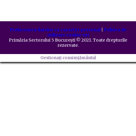
Prelucrarea datelor cu caracter personal
|
Politica de
utilizare cookie-uri
Primăria Sectorului 5 București
©️
2021. Toate drepturile
rezervate.
Gestionați consimțământul