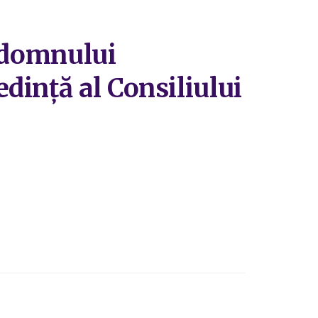
a domnului
dință al Consiliului
i