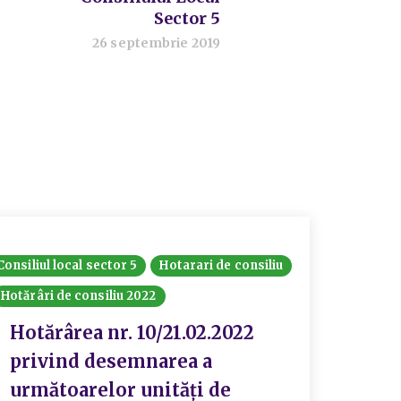
Sector 5
26 septembrie 2019
Consiliul local sector 5
Hotarari de consiliu
Hotarari
Hotărâri de consiliu 2022
Ședințe 
Hotărârea nr. 10/21.02.2022
Hotă
privind desemnarea a
priv
următoarelor unități de
școl