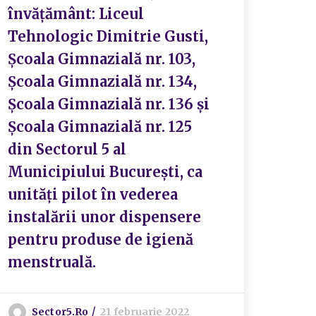
învățământ: Liceul
învă
Tehnologic Dimitrie Gusti,
de s
Școala Gimnazială nr. 103,
pers
Școala Gimnazială nr. 134,
sect
Școala Gimnazială nr. 136 și
Bucu
Școala Gimnazială nr. 125
școl
din Sectorul 5 al
Municipiului București, ca
S
unități pilot în vederea
instalării unor dispensere
pentru produse de igienă
menstruală.
Sector5.ro
21 februarie 2022