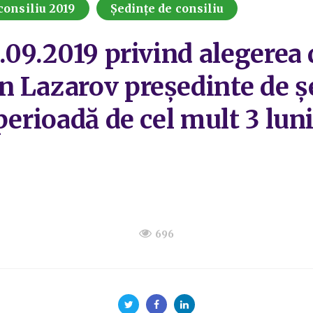
consiliu 2019
Ședințe de consiliu
6.09.2019 privind alegere
 Lazarov președinte de șe
perioadă de cel mult 3 lun
696