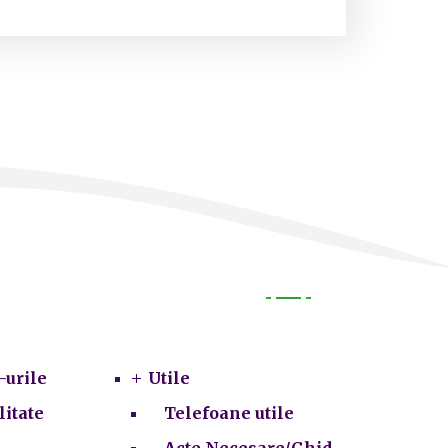
Utile
-urile
Utile
litate
Telefoane utile
Acte Necesare/Ghid