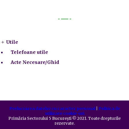
Utile
Utile
Telefoane utile
Acte Necesare/Ghid
Prelucrarea datelor cu caracter personal
|
Politica de
utilizare cookie-uri
Primăria Sectorului 5 București
©️
2021. Toate drepturile
rezervate.