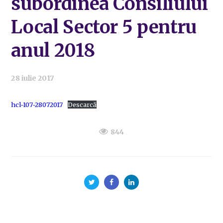
subordinea Consiliului
Local Sector 5 pentru
anul 2018
28 iulie 2017
hcl-107-28072017
Descarcă
844