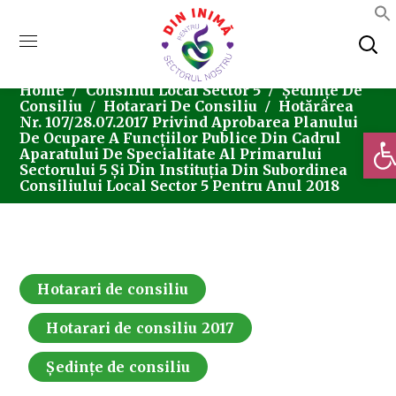
Home
Consiliul Local Sector 5
Ședințe De
Consiliu
Hotarari De Consiliu
Hotărârea
Nr. 107/28.07.2017 Privind Aprobarea Planului
Deschi
De Ocupare A Funcțiilor Publice Din Cadrul
Aparatului De Specialitate Al Primarului
Sectorului 5 Și Din Instituția Din Subordinea
Consiliului Local Sector 5 Pentru Anul 2018
Hotarari de consiliu
Hotarari de consiliu 2017
Ședințe de consiliu