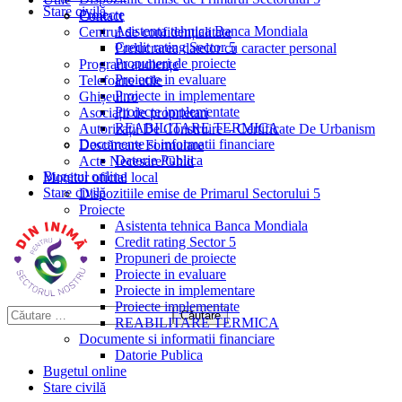
Stare civilă
Proiecte
Contact
Asistenta tehnica Banca Mondiala
Centrul de confidențialitate
Credit rating Sector 5
Prelucrarea datelor cu caracter personal
Propuneri de proiecte
Program audiențe
Proiecte in evaluare
Telefoane utile
Proiecte in implementare
Ghișeul.ro
Proiecte implementate
Asociații de proprietari
REABILITARE TERMICA
Autorizații De Construire – Certificate De Urbanism
Documente si informatii financiare
Descărcare Formulare
Datorie Publica
Acte Necesare/Ghid
Bugetul online
Monitor oficial local
Stare civilă
Dispozitiile emise de Primarul Sectorului 5
Proiecte
Asistenta tehnica Banca Mondiala
Credit rating Sector 5
Propuneri de proiecte
Proiecte in evaluare
Proiecte in implementare
Proiecte implementate
REABILITARE TERMICA
Documente si informatii financiare
Datorie Publica
Bugetul online
Stare civilă