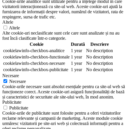
Cookie-urile analitice sunt utilizate pentru a înțelege modul în care
vizitatorii interacționează cu site-ul web. Aceste cookie-uri ajută la
furnizarea de informații despre valori, numărul de vizitatori, rata de
respingere, sursa de trafic etc.
Altele
Altele
Alte cookie-uri neclasificate sunt cele care sunt analizate și nu au
fost încă clasificate într-o categorie.
Cookie
Durată
Descriere
cookielawinfo-checkbox-analitice
1 year
No description
cookielawinfo-checkbox-functionale
1 year
No description
cookielawinfo-checkbox-necesare
1 year
No description
cookielawinfo-checkbox-publicitate
1 year
No description
Necesare
Necesare
Cookie-urile necesare sunt absolut esențiale pentru ca site-ul web să
funcționeze corect. Aceste cookie-uri asigură funcționalități de bază
și caracteristici de securitate ale site-ului web, în mod anonim.
Publicitate
Publicitate
Cookie-urile de publicitate sunt folosite pentru a oferi vizitatorilor
reclame relevante și campanii de marketing. Aceste module cookie
urmăresc vizitatorii pe site-uri web și colectează informații pentru a
oferi reclame personalizate.