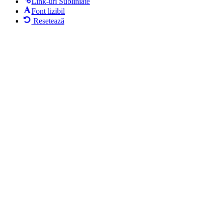
Link-uri Subliniate
Font lizibil
Resetează