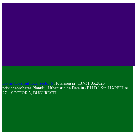
Home
Consiliul local sector 5
Hotărârea nr. 137/31.05.2023
privindaprobarea Planului Urbanistic de Detaliu (P.U.D.) Str. HARPEI nr.
27 – SECTOR 5, BUCUREȘTI