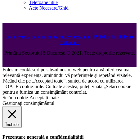
Telefoane utile
Acte Necesare/Ghid
Prelucrarea datelor cu caracter personal
|
Politica de utilizare
cookie-uri
Primăria Sectorului 5 București
©️
2021. Toate drepturile rezervate.
Folosim cookie-uri pe site-ul nostru web pentru a vă oferi cea mai
relevantă experiență, amintindu-vă preferințele și repetând vizitele.
Făcând clic pe „Acceptați toate”, sunteți de acord cu utilizarea
TOATE cookie-urile. Cu toate acestea, puteți vizita „Setări cookie”
pentru a furniza un consimțământ controlat.
Setări cookie
Acceptați toate
Gestionați consimțământul
Închide
Prezentare generală a confidențialității