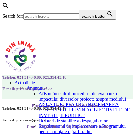
Search for:
Search Button
Telefon: 021.314.46.80, 021.314.43.18
Actualitate
Anunțuri
E-mail: primarie@sector5.ro
Afișare în cadrul procedurii de evaluare a
impactului diverselor proiecte asupra mediului
ANUNȚURI PENTRU INFORMAREA
Program de lucru al Primăriei Sector 5
Telefon: 021.314.46.80, 021.314.43.18
PUBLICULUI PRIVIND OBIECTIVELE DE
INVESTIȚII PUBLICE
E-mail: primarie@sector5.ro
Hotarari de stabilire a despagubirilor
Regulamentul de implementare a Programului
Luni - Joi 08:00 - 16:30; Vineri 08:00 - 14:00
pentru curățarea graffiti-ului