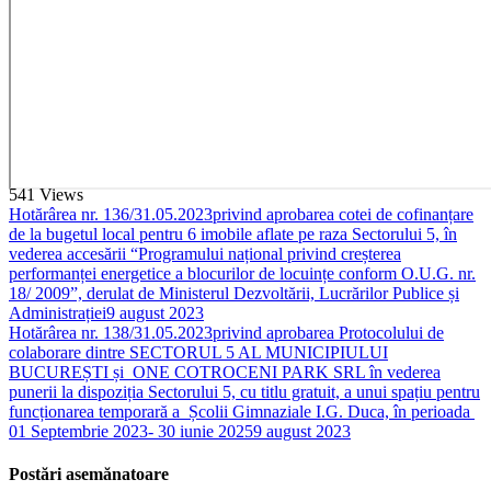
541
Views
Hotărârea nr. 136/31.05.2023privind aprobarea cotei de cofinanțare
de la bugetul local pentru 6 imobile aflate pe raza Sectorului 5, în
vederea accesării “Programului național privind creșterea
performanței energetice a blocurilor de locuințe conform O.U.G. nr.
18/ 2009”, derulat de Ministerul Dezvoltării, Lucrărilor Publice și
Administrației
9 august 2023
Hotărârea nr. 138/31.05.2023privind aprobarea Protocolului de
colaborare dintre SECTORUL 5 AL MUNICIPIULUI
BUCUREȘTI și ONE COTROCENI PARK SRL în vederea
punerii la dispoziția Sectorului 5, cu titlu gratuit, a unui spațiu pentru
funcționarea temporară a Școlii Gimnaziale I.G. Duca, în perioada
01 Septembrie 2023- 30 iunie 2025
9 august 2023
Postări asemănatoare