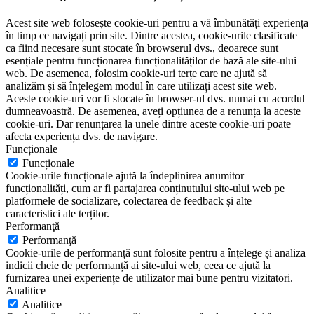
Acest site web folosește cookie-uri pentru a vă îmbunătăți experiența
în timp ce navigați prin site. Dintre acestea, cookie-urile clasificate
ca fiind necesare sunt stocate în browserul dvs., deoarece sunt
esențiale pentru funcționarea funcționalităților de bază ale site-ului
web. De asemenea, folosim cookie-uri terțe care ne ajută să
analizăm și să înțelegem modul în care utilizați acest site web.
Aceste cookie-uri vor fi stocate în browser-ul dvs. numai cu acordul
dumneavoastră. De asemenea, aveți opțiunea de a renunța la aceste
cookie-uri. Dar renunțarea la unele dintre aceste cookie-uri poate
afecta experiența dvs. de navigare.
Funcționale
Funcționale
Cookie-urile funcționale ajută la îndeplinirea anumitor
funcționalități, cum ar fi partajarea conținutului site-ului web pe
platformele de socializare, colectarea de feedback și alte
caracteristici ale terților.
Performanţă
Performanţă
Cookie-urile de performanță sunt folosite pentru a înțelege și analiza
indicii cheie de performanță ai site-ului web, ceea ce ajută la
furnizarea unei experiențe de utilizator mai bune pentru vizitatori.
Analitice
Analitice