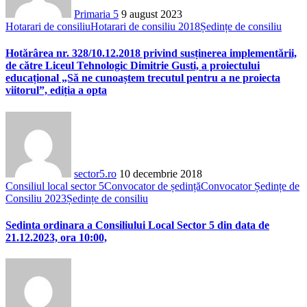
Primaria 5
9 august 2023
Hotarari de consiliu
Hotarari de consiliu 2018
Ședințe de consiliu
Hotărârea nr. 328/10.12.2018 privind susținerea implementării,
de către Liceul Tehnologic Dimitrie Gusti, a proiectului
educațional „Să ne cunoaștem trecutul pentru a ne proiecta
viitorul”, ediția a opta
sector5.ro
10 decembrie 2018
Consiliul local sector 5
Convocator de ședință
Convocator Ședințe de
Consiliu 2023
Ședințe de consiliu
Sedinta ordinara a Consiliului Local Sector 5 din data de
21.12.2023, ora 10:00,