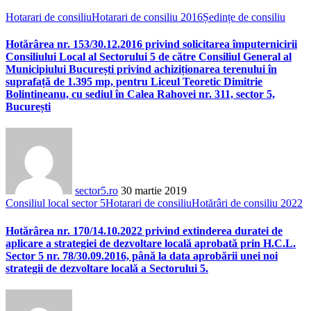
Hotarari de consiliu
Hotarari de consiliu 2016
Ședințe de consiliu
Hotărârea nr. 153/30.12.2016 privind solicitarea împuternicirii
Consiliului Local al Sectorului 5 de către Consiliul General al
Municipiului București privind achiziționarea terenului în
suprafață de 1.395 mp, pentru Liceul Teoretic Dimitrie
Bolintineanu, cu sediul în Calea Rahovei nr. 311, sector 5,
București
sector5.ro
30 martie 2019
Consiliul local sector 5
Hotarari de consiliu
Hotărâri de consiliu 2022
Hotărârea nr. 170/14.10.2022 privind extinderea duratei de
aplicare a strategiei de dezvoltare locală aprobată prin H.C.L.
Sector 5 nr. 78/30.09.2016, până la data aprobării unei noi
strategii de dezvoltare locală a Sectorului 5.