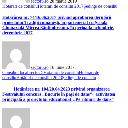
sector5.ro
28 martie 2019
Hotarari de consiliu
Hotarari de consiliu 2017
Ședințe de consiliu
Hotărârea nr. 74/16.06.2017 privind aprobarea derulării
proiectului Tradiții românești, în parteneriat cu Școala
Gimnazială Mircea Sântimbreanu, în perioada octombrie-
decembrie 2017
sector5.ro
16 iunie 2017
Consiliul local sector 5
Hotarari de consiliu
Hotarari de
consiliu
Hotărâri de consiliu 2023
Ședințe de consiliu
Hotărârea nr. 104/20.04.2023 privind organizarea
Festivalului-concurs „Bucurie în pași de dans”– activitatea
principală a proiectului educațional „Pe ritmuri de dans”