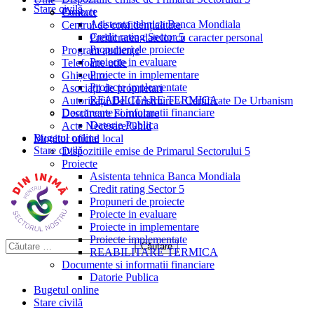
Stare civilă
Proiecte
Contact
Asistenta tehnica Banca Mondiala
Centrul de confidențialitate
Credit rating Sector 5
Prelucrarea datelor cu caracter personal
Propuneri de proiecte
Program audiențe
Proiecte in evaluare
Telefoane utile
Proiecte in implementare
Ghișeul.ro
Proiecte implementate
Asociații de proprietari
REABILITARE TERMICA
Autorizații De Construire – Certificate De Urbanism
Documente si informatii financiare
Descărcare Formulare
Datorie Publica
Acte Necesare/Ghid
Bugetul online
Monitor oficial local
Stare civilă
Dispozitiile emise de Primarul Sectorului 5
Proiecte
Asistenta tehnica Banca Mondiala
Credit rating Sector 5
Propuneri de proiecte
Proiecte in evaluare
Proiecte in implementare
Proiecte implementate
REABILITARE TERMICA
Documente si informatii financiare
Datorie Publica
Bugetul online
Stare civilă