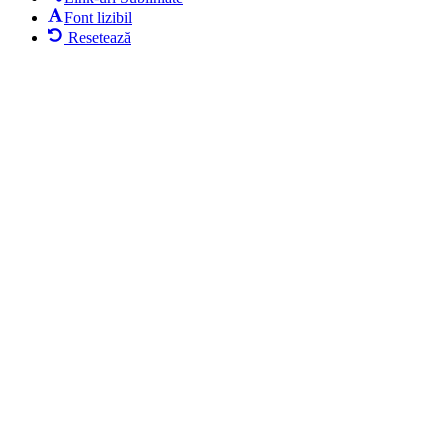
Font lizibil
Resetează