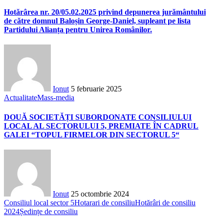
Hotărârea nr. 20/05.02.2025 privind depunerea jurământului
de către domnul Baloșin George-Daniel, supleant pe lista
Partidului Alianța pentru Unirea Românilor.
Ionut
5 februarie 2025
Actualitate
Mass-media
DOUĂ SOCIETĂȚI SUBORDONATE CONSILIULUI
LOCAL AL SECTORULUI 5, PREMIATE ÎN CADRUL
GALEI “TOPUL FIRMELOR DIN SECTORUL 5“
Ionut
25 octombrie 2024
Consiliul local sector 5
Hotarari de consiliu
Hotărâri de consiliu
2024
Ședințe de consiliu