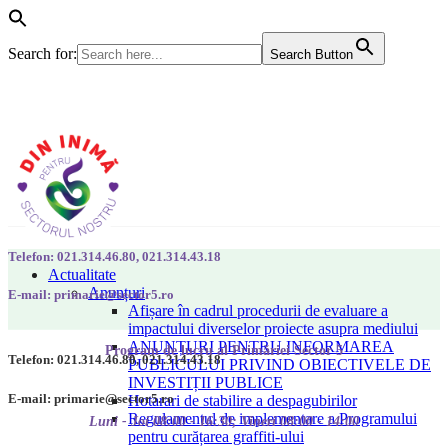
Search for:
Search Button
Telefon: 021.314.46.80, 021.314.43.18
Actualitate
Anunțuri
E-mail: primarie@sector5.ro
Afișare în cadrul procedurii de evaluare a
impactului diverselor proiecte asupra mediului
ANUNȚURI PENTRU INFORMAREA
Program de lucru al Primăriei Sector 5
Telefon: 021.314.46.80, 021.314.43.18
PUBLICULUI PRIVIND OBIECTIVELE DE
INVESTIȚII PUBLICE
E-mail: primarie@sector5.ro
Hotarari de stabilire a despagubirilor
Regulamentul de implementare a Programului
Luni - Joi 08:00 - 16:30; Vineri 08:00 - 14:00
pentru curățarea graffiti-ului