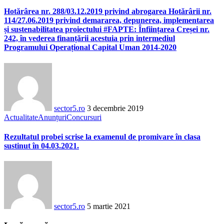
Hotărârea nr. 288/03.12.2019 privind abrogarea Hotărârii nr.
114/27.06.2019 privind demararea, depunerea, implementarea
și sustenabilitatea proiectului #FAPTE: Înființarea Creșei nr.
242, în vederea finanțării acestuia prin intermediul
Programului Operațional Capital Uman 2014-2020
sector5.ro
3 decembrie 2019
Actualitate
Anunțuri
Concursuri
Rezultatul probei scrise la examenul de promivare în clasa
sustinut în 04.03.2021.
sector5.ro
5 martie 2021