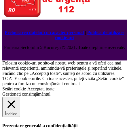
Prelucrarea datelor cu caracter personal
|
Politica de utilizare
cookie-uri
Primăria Sectorului 5 București
©️
2021. Toate drepturile rezervate.
Folosim cookie-uri pe site-ul nostru web pentru a vă oferi cea mai
relevantă experiență, amintindu-vă preferințele și repetând vizitele.
Făcând clic pe „Acceptați toate”, sunteți de acord cu utilizarea
TOATE cookie-urile. Cu toate acestea, puteți vizita „Setări cookie”
pentru a furniza un consimțământ controlat.
Setări cookie
Acceptați toate
Gestionați consimțământul
Închide
Prezentare generală a confidențialității