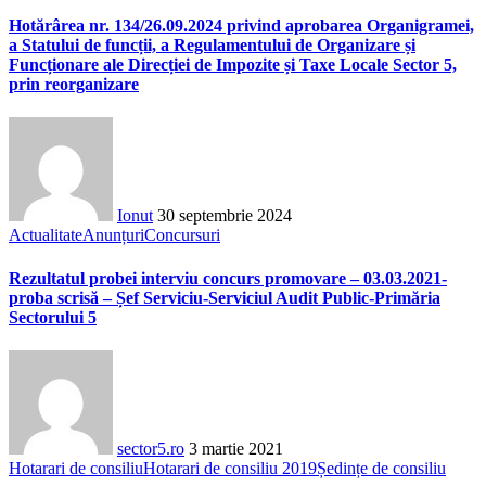
Hotărârea nr. 134/26.09.2024 privind aprobarea Organigramei,
a Statului de funcții, a Regulamentului de Organizare și
Funcționare ale Direcției de Impozite și Taxe Locale Sector 5,
prin reorganizare
Ionut
30 septembrie 2024
Actualitate
Anunțuri
Concursuri
Rezultatul probei interviu concurs promovare – 03.03.2021-
proba scrisă – Șef Serviciu-Serviciul Audit Public-Primăria
Sectorului 5
sector5.ro
3 martie 2021
Hotarari de consiliu
Hotarari de consiliu 2019
Ședințe de consiliu