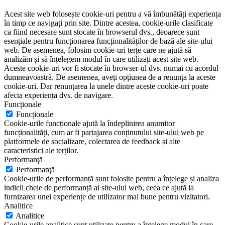
Acest site web folosește cookie-uri pentru a vă îmbunătăți experiența
în timp ce navigați prin site. Dintre acestea, cookie-urile clasificate
ca fiind necesare sunt stocate în browserul dvs., deoarece sunt
esențiale pentru funcționarea funcționalităților de bază ale site-ului
web. De asemenea, folosim cookie-uri terțe care ne ajută să
analizăm și să înțelegem modul în care utilizați acest site web.
Aceste cookie-uri vor fi stocate în browser-ul dvs. numai cu acordul
dumneavoastră. De asemenea, aveți opțiunea de a renunța la aceste
cookie-uri. Dar renunțarea la unele dintre aceste cookie-uri poate
afecta experiența dvs. de navigare.
Funcționale
Funcționale
Cookie-urile funcționale ajută la îndeplinirea anumitor
funcționalități, cum ar fi partajarea conținutului site-ului web pe
platformele de socializare, colectarea de feedback și alte
caracteristici ale terților.
Performanţă
Performanţă
Cookie-urile de performanță sunt folosite pentru a înțelege și analiza
indicii cheie de performanță ai site-ului web, ceea ce ajută la
furnizarea unei experiențe de utilizator mai bune pentru vizitatori.
Analitice
Analitice
Cookie-urile analitice sunt utilizate pentru a înțelege modul în care