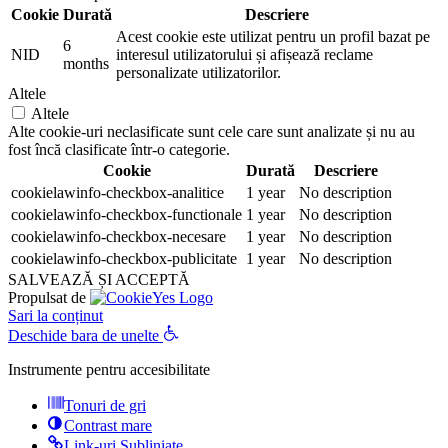
Cookie
Durată
Descriere
Acest cookie este utilizat pentru un profil bazat pe
6
NID
interesul utilizatorului și afișează reclame
months
personalizate utilizatorilor.
Altele
Altele
Alte cookie-uri neclasificate sunt cele care sunt analizate și nu au
fost încă clasificate într-o categorie.
Cookie
Durată
Descriere
cookielawinfo-checkbox-analitice
1 year
No description
cookielawinfo-checkbox-functionale
1 year
No description
cookielawinfo-checkbox-necesare
1 year
No description
cookielawinfo-checkbox-publicitate
1 year
No description
SALVEAZĂ ȘI ACCEPTĂ
Propulsat de
Sari la conținut
Deschide bara de unelte
Instrumente pentru accesibilitate
Tonuri de gri
Contrast mare
Link-uri Subliniate