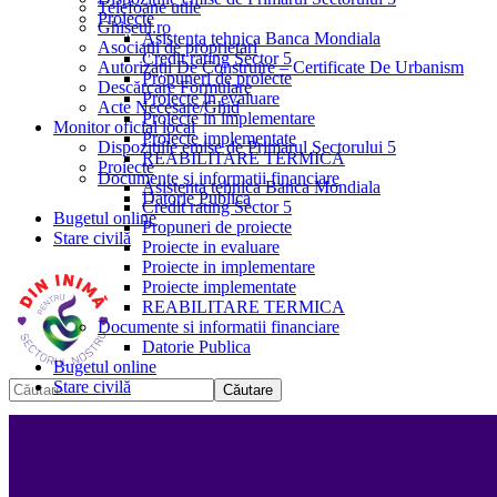
Telefoane utile
Proiecte
Ghișeul.ro
Asistenta tehnica Banca Mondiala
Asociații de proprietari
Credit rating Sector 5
Autorizații De Construire – Certificate De Urbanism
Propuneri de proiecte
Descărcare Formulare
Proiecte in evaluare
Acte Necesare/Ghid
Proiecte in implementare
Monitor oficial local
Proiecte implementate
Dispozitiile emise de Primarul Sectorului 5
REABILITARE TERMICA
Proiecte
Documente si informatii financiare
Asistenta tehnica Banca Mondiala
Datorie Publica
Credit rating Sector 5
Bugetul online
Propuneri de proiecte
Stare civilă
Proiecte in evaluare
Proiecte in implementare
Proiecte implementate
REABILITARE TERMICA
Documente si informatii financiare
Datorie Publica
Bugetul online
Stare civilă