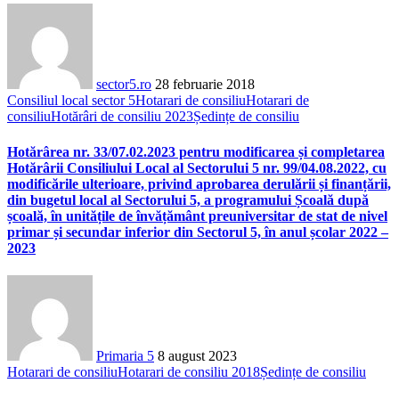
sector5.ro
28 februarie 2018
Consiliul local sector 5
Hotarari de consiliu
Hotarari de
consiliu
Hotărâri de consiliu 2023
Ședințe de consiliu
Hotărârea nr. 33/07.02.2023 pentru modificarea și completarea
Hotărârii Consiliului Local al Sectorului 5 nr. 99/04.08.2022, cu
modificările ulterioare, privind aprobarea derulării și finanțării,
din bugetul local al Sectorului 5, a programului Școală după
școală, în unitățile de învățământ preuniversitar de stat de nivel
primar și secundar inferior din Sectorul 5, în anul școlar 2022 –
2023
Primaria 5
8 august 2023
Hotarari de consiliu
Hotarari de consiliu 2018
Ședințe de consiliu