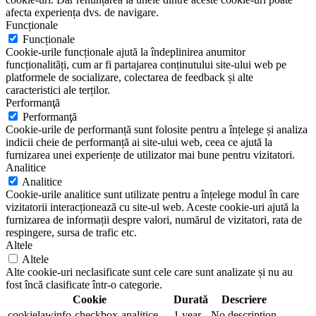
afecta experiența dvs. de navigare.
Funcționale
Funcționale
Cookie-urile funcționale ajută la îndeplinirea anumitor
funcționalități, cum ar fi partajarea conținutului site-ului web pe
platformele de socializare, colectarea de feedback și alte
caracteristici ale terților.
Performanţă
Performanţă
Cookie-urile de performanță sunt folosite pentru a înțelege și analiza
indicii cheie de performanță ai site-ului web, ceea ce ajută la
furnizarea unei experiențe de utilizator mai bune pentru vizitatori.
Analitice
Analitice
Cookie-urile analitice sunt utilizate pentru a înțelege modul în care
vizitatorii interacționează cu site-ul web. Aceste cookie-uri ajută la
furnizarea de informații despre valori, numărul de vizitatori, rata de
respingere, sursa de trafic etc.
Altele
Altele
Alte cookie-uri neclasificate sunt cele care sunt analizate și nu au
fost încă clasificate într-o categorie.
Cookie
Durată
Descriere
cookielawinfo-checkbox-analitice
1 year
No description