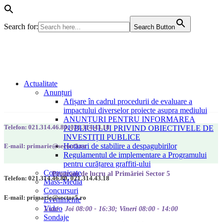
Search for:
Search Button
Actualitate
Anunțuri
Afișare în cadrul procedurii de evaluare a
impactului diverselor proiecte asupra mediului
ANUNȚURI PENTRU INFORMAREA
Telefon: 021.314.46.80, 021.314.43.18
PUBLICULUI PRIVIND OBIECTIVELE DE
INVESTIȚII PUBLICE
Hotarari de stabilire a despagubirilor
E-mail: primarie@sector5.ro
Regulamentul de implementare a Programului
pentru curățarea graffiti-ului
Comunicate
Program de lucru al Primăriei Sector 5
Telefon: 021.314.46.80, 021.314.43.18
Mass-Media
Concursuri
E-mail: primarie@sector5.ro
Evenimente
Video
Luni - Joi 08:00 - 16:30; Vineri 08:00 - 14:00
Sondaje