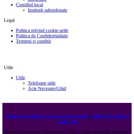
Consiliul local
Institutii subordonate
Legal
Politica privind cookie-urile
Politica de Confidențialitate
Termeni și condiții
Utile
Utile
Telefoane utile
Acte Necesare/Ghid
Prelucrarea datelor cu caracter personal
|
Politica de utilizare
cookie-uri
Primăria Sectorului 5 București
©️
2021. Toate drepturile rezervate.