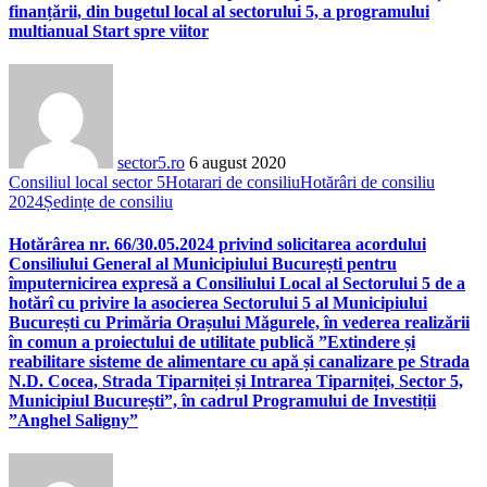
finanțării, din bugetul local al sectorului 5, a programului
multianual Start spre viitor
sector5.ro
6 august 2020
Consiliul local sector 5
Hotarari de consiliu
Hotărâri de consiliu
2024
Ședințe de consiliu
Hotărârea nr. 66/30.05.2024 privind solicitarea acordului
Consiliului General al Municipiului București pentru
împuternicirea expresă a Consiliului Local al Sectorului 5 de a
hotărî cu privire la asocierea Sectorului 5 al Municipiului
București cu Primăria Orașului Măgurele, în vederea realizării
în comun a proiectului de utilitate publică ”Extindere și
reabilitare sisteme de alimentare cu apă și canalizare pe Strada
N.D. Cocea, Strada Tiparniței și Intrarea Tiparniței, Sector 5,
Municipiul București”, în cadrul Programului de Investiții
”Anghel Saligny”