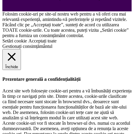
Folosim cookie-uri pe site-ul nostru web pentru a vă oferi cea mai
relevantă experiență, amintindu-vă preferințele și repetând vizitele.
Făcând clic pe „Acceptați toate”, sunteți de acord cu utilizarea
TOATE cookie-urile. Cu toate acestea, puteți vizita „Setări cookie”
pentru a furniza un consimțământ controlat.
Setări cookie
Acceptați toate
Gestionați consimțământul
Închide
Prezentare generală a confidențialității
Acest site web folosește cookie-uri pentru a vă îmbunătăți experiența
în timp ce navigați prin site. Dintre acestea, cookie-urile clasificate
ca fiind necesare sunt stocate în browserul dvs., deoarece sunt
esențiale pentru funcționarea funcționalităților de bază ale site-ului
web. De asemenea, folosim cookie-uri terțe care ne ajută să
analizăm și să înțelegem modul în care utilizați acest site web.
Aceste cookie-uri vor fi stocate în browser-ul dvs. numai cu acordul
dumneavoastră. De asemenea, aveți opțiunea de a renunța la aceste
cookie-uri. Dar renunțarea la unele dintre aceste cookie-uri poate