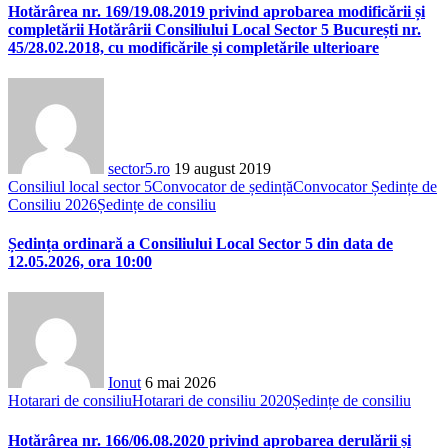
Hotărârea nr. 169/19.08.2019 privind aprobarea modificării și
completării Hotărârii Consiliului Local Sector 5 București nr.
45/28.02.2018, cu modificările și completările ulterioare
sector5.ro
19 august 2019
Consiliul local sector 5
Convocator de ședință
Convocator Ședințe de
Consiliu 2026
Ședințe de consiliu
Ședința ordinară a Consiliului Local Sector 5 din data de
12.05.2026, ora 10:00
Ionut
6 mai 2026
Hotarari de consiliu
Hotarari de consiliu 2020
Ședințe de consiliu
Hotărârea nr. 166/06.08.2020 privind aprobarea derulării și