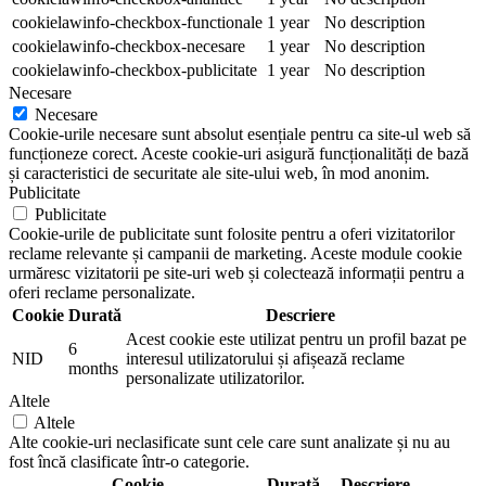
cookielawinfo-checkbox-functionale
1 year
No description
cookielawinfo-checkbox-necesare
1 year
No description
cookielawinfo-checkbox-publicitate
1 year
No description
Necesare
Necesare
Cookie-urile necesare sunt absolut esențiale pentru ca site-ul web să
funcționeze corect. Aceste cookie-uri asigură funcționalități de bază
și caracteristici de securitate ale site-ului web, în mod anonim.
Publicitate
Publicitate
Cookie-urile de publicitate sunt folosite pentru a oferi vizitatorilor
reclame relevante și campanii de marketing. Aceste module cookie
urmăresc vizitatorii pe site-uri web și colectează informații pentru a
oferi reclame personalizate.
Cookie
Durată
Descriere
Acest cookie este utilizat pentru un profil bazat pe
6
NID
interesul utilizatorului și afișează reclame
months
personalizate utilizatorilor.
Altele
Altele
Alte cookie-uri neclasificate sunt cele care sunt analizate și nu au
fost încă clasificate într-o categorie.
Cookie
Durată
Descriere