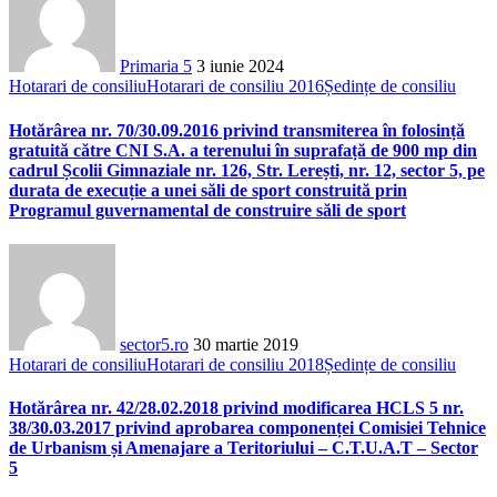
Primaria 5
3 iunie 2024
Hotarari de consiliu
Hotarari de consiliu 2016
Ședințe de consiliu
Hotărârea nr. 70/30.09.2016 privind transmiterea în folosință
gratuită către CNI S.A. a terenului în suprafață de 900 mp din
cadrul Școlii Gimnaziale nr. 126, Str. Lerești, nr. 12, sector 5, pe
durata de execuție a unei săli de sport construită prin
Programul guvernamental de construire săli de sport
sector5.ro
30 martie 2019
Hotarari de consiliu
Hotarari de consiliu 2018
Ședințe de consiliu
Hotărârea nr. 42/28.02.2018 privind modificarea HCLS 5 nr.
38/30.03.2017 privind aprobarea componenței Comisiei Tehnice
de Urbanism și Amenajare a Teritoriului – C.T.U.A.T – Sector
5