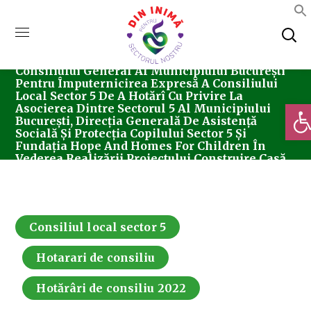
Home
Consiliul Local Sector 5
Hotărârea
Nr. 107/04.08.2022 Privind Solicitarea Acordului
Consiliului General Al Municipiului București
Pentru Împuternicirea Expresă A Consiliului
Local Sector 5 De A Hotărî Cu Privire La
Deschi
Asocierea Dintre Sectorul 5 Al Municipiului
București, Direcția Generală De Asistență
Socială Și Protecția Copilului Sector 5 Și
Fundația Hope And Homes For Children În
Vederea Realizării Proiectului Construire Casă
De Tip Familial.
Consiliul local sector 5
Hotarari de consiliu
Hotărâri de consiliu 2022