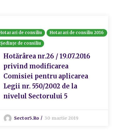
Hotarari de consiliu
Hotarari de consiliu 2016
Consiliul
Ședințe de consiliu
Hotărâri
Hotărârea nr.26 / 19.07.2016
Hotă
privind modificarea
priv
Comisiei pentru aplicarea
Buge
Legii nr. 550/2002 de la
Chel
nivelul Sectorului 5
Sect
Bucu
H.C.
Sector5.ro
30 martie 2019
modi
ulte