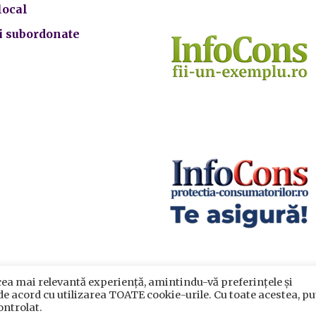
local
ii subordonate
cea mai relevantă experiență, amintindu-vă preferințele și
crarea datelor cu caracter personal
|
Politica de utilizare cook
 de acord cu utilizarea TOATE cookie-urile. Cu toate acestea, pu
rimăria Sectorului 5 București
©️
2021. Toate drepturile rezervat
ontrolat.