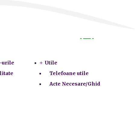
Utile
-urile
Utile
litate
Telefoane utile
Acte Necesare/Ghid