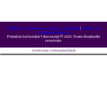
Prelucrarea datelor cu caracter personal
|
Politica de
utilizare cookie-uri
Primăria Sectorului 5 București
©️
2021. Toate drepturile
rezervate.
Gestionați consimțământul