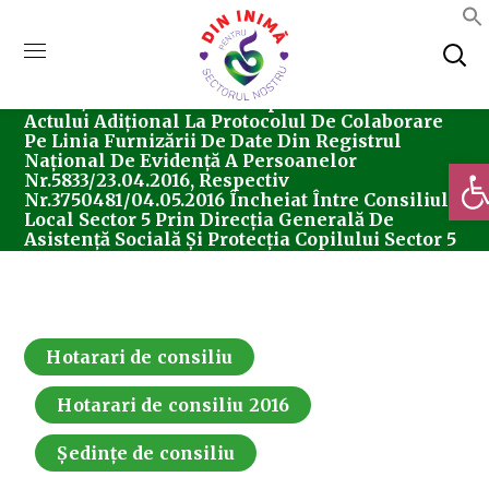
Home
Consiliul Local Sector 5
Ședințe De
Consiliu
Hotarari De Consiliu
Hotărârea
Nr. 137/29.11.2016 Privind Aprobarea Încheierii
Actului Adiţional La Protocolul De Colaborare
Pe Linia Furnizării De Date Din Registrul
Naţional De Evidenţă A Persoanelor
Deschi
Nr.5833/23.04.2016, Respectiv
Nr.3750481/04.05.2016 Încheiat Între Consiliul
Local Sector 5 Prin Direcţia Generală De
Asistenţă Socială Şi Protecţia Copilului Sector 5
Şi Direcţia Pentru Evidenţa Persoanelor Şi
Administrarea Bazelor De Date
Hotarari de consiliu
Hotarari de consiliu 2016
Ședințe de consiliu