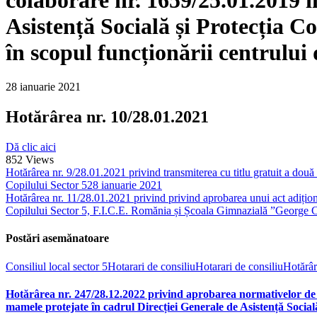
Asistență Socială și Protecția C
în scopul funcționării centrulu
28 ianuarie 2021
Hotărârea nr. 10/28.01.2021
Dă clic aici
852
Views
Hotărârea nr. 9/28.01.2021 privind transmiterea cu titlu gratuit a dou
Copilului Sector 5
28 ianuarie 2021
Hotărârea nr. 11/28.01.2021 privind privind aprobarea unui act adițion
Copilului Sector 5, F.I.C.E. Romănia și Școala Gimnazială ”George C
Postări asemănatoare
Consiliul local sector 5
Hotarari de consiliu
Hotarari de consiliu
Hotărâr
Hotărârea nr. 247/28.12.2022 privind aprobarea normativelor de îm
mamele protejate în cadrul Direcției Generale de Asistență Socială