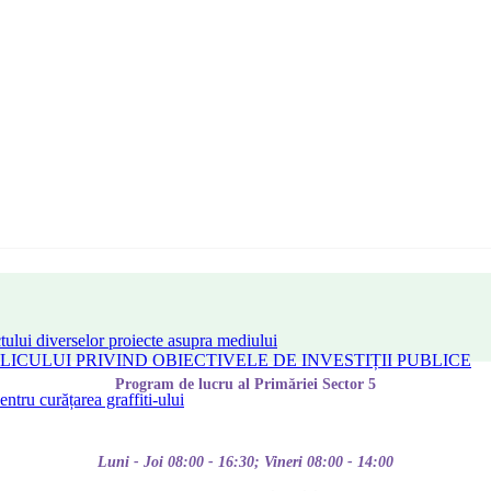
tului diverselor proiecte asupra mediului
CULUI PRIVIND OBIECTIVELE DE INVESTIȚII PUBLICE
Program de lucru al Primăriei Sector 5
tru curățarea graffiti-ului
Luni - Joi 08:00 - 16:30; Vineri 08:00 - 14:00