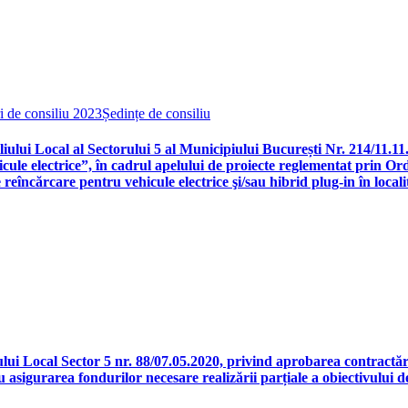
i de consiliu 2023
Ședințe de consiliu
iului Local al Sectorului 5 al Municipiului București Nr. 214/11.1
icule electrice”, în cadrul apelului de proiecte reglementat prin 
eîncărcare pentru vehicule electrice şi/sau hibrid plug-in în locali
ui Local Sector 5 nr. 88/07.05.2020, privind aprobarea contractării
sigurarea fondurilor necesare realizării parțiale a obiectivului de i