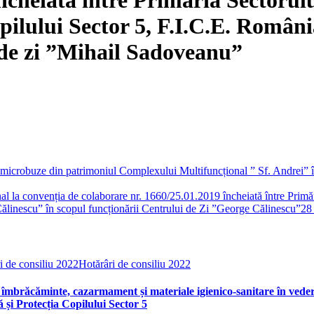
opilului Sector 5, F.I.C.E. Român
i de zi ”Mihail Sadoveanu”
ă microbuze din patrimoniul Complexului Multifuncțional ” Sf. Andrei” în
al la convenția de colaborare nr. 1660/25.01.2019 încheiată între Primăr
ălinescu” în scopul funcționării Centrului de Zi ”George Călinescu”
28
i de consiliu 2022
Hotărâri de consiliu 2022
brăcăminte, cazarmament și materiale igienico-sanitare în vederea 
 și Protecția Copilului Sector 5