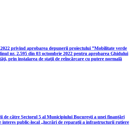
1.2022 privind aprobarea depunerii proiectului ”Mobilitate verde
Ordinul nr. 2.595 din 03 octombrie 2022 pentru aprobarea Ghidului
tăţi, prin instalarea de staţii de reîncărcare cu putere normală
 de către Sectorul 5 al Municipiului București a unei finanțări
nteres public-local ,,lucrări de reparații a infrastructurii rutiere