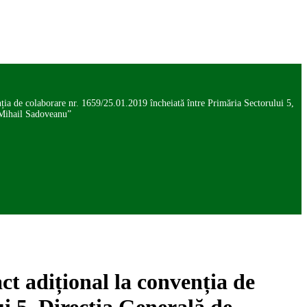
nția de colaborare nr. 1659/25.01.2019 încheiată între Primăria Sectorului 5,
 ”Mihail Sadoveanu”
ct adițional la convenția de
i 5, Direcția Generală de