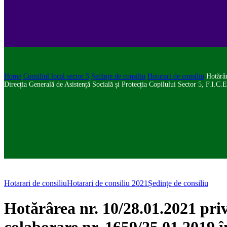
Home
Consiliul local sector 5
Ședințe de consiliu
Hotarari de consiliu
Hotărâr
Direcția Generală de Asistență Socială și Protecția Copilului Sector 5, F.I.C
Hotarari de consiliu
Hotarari de consiliu 2021
Ședințe de consiliu
Hotărârea nr. 10/28.01.2021 priv
colaborare nr. 1659/25.01.2019 î