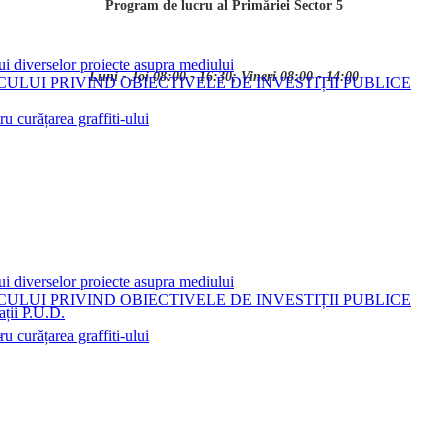
Program de lucru al Primăriei Sector 5
ui diverselor proiecte asupra mediului
Luni - Joi 08:00 - 16:30; Vineri 08:00 - 14:00
LUI PRIVIND OBIECTIVELE DE INVESTIȚII PUBLICE
 curățarea graffiti-ului
ui diverselor proiecte asupra mediului
LUI PRIVIND OBIECTIVELE DE INVESTIȚII PUBLICE
ații P.U.D.
i
 curățarea graffiti-ului