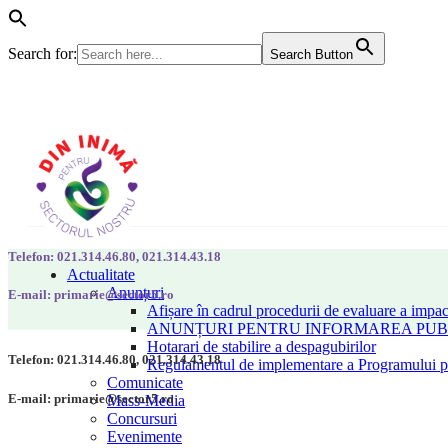
Search for:
Search Button
Telefon: 021.314.46.80, 021.314.43.18
Actualitate
Anunțuri
E-mail: primarie@sector5.ro
Afișare în cadrul procedurii de evaluare a impac
ANUNȚURI PENTRU INFORMAREA PUBLI
Hotarari de stabilire a despagubirilor
Telefon: 021.314.46.80, 021.314.43.18
Regulamentul de implementare a Programului pen
Comunicate
E-mail: primarie@sector5.ro
Mass-Media
Concursuri
Evenimente