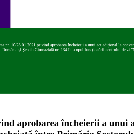
ea nr. 10/28.01.2021 privind aprobarea încheierii a unui act adițional la conve
.E. România și Școala Gimnazială nr. 134 în scopul funcționării centrului de zi
ind aprobarea încheierii a unui a
ncheiată între Primăria Sectorulu