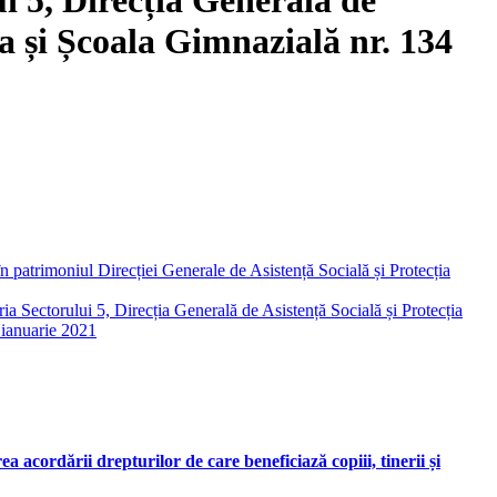
ia și Școala Gimnazială nr. 134
 patrimoniul Direcției Generale de Asistență Socială și Protecția
ia Sectorului 5, Direcția Generală de Asistență Socială și Protecția
 ianuarie 2021
acordării drepturilor de care beneficiază copiii, tinerii și