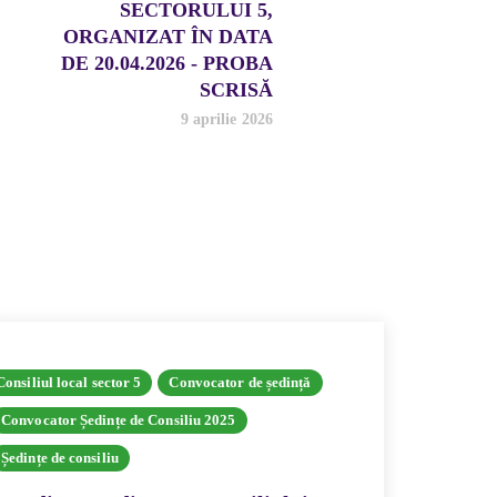
SECTORULUI 5,
ORGANIZAT ÎN DATA
DE 20.04.2026 - PROBA
SCRISĂ
9 aprilie 2026
Consiliul local sector 5
Convocator de ședință
Consiliul l
Convocator Ședințe de Consiliu 2025
Hotărâri 
Ședințe de consiliu
Hotăr