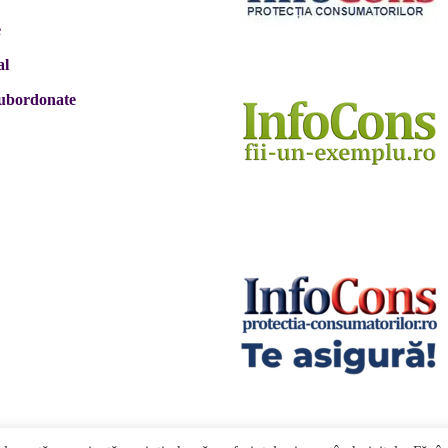
e
al
 subordonate