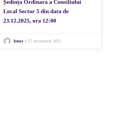
pentr
Ședința Ordinara a Consiliului
compl
Local Sector 5 din data de
Consi
23.12.2025, ora 12:00
145/3
actua
17 decembrie 2025
Ionut
econo
compl
obiec
și ex
55 -F
Bucur
S