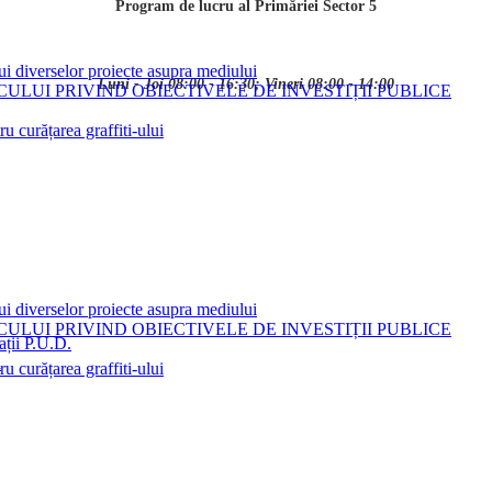
Program de lucru al Primăriei Sector 5
ui diverselor proiecte asupra mediului
Luni - Joi 08:00 - 16:30; Vineri 08:00 - 14:00
LUI PRIVIND OBIECTIVELE DE INVESTIȚII PUBLICE
 curățarea graffiti-ului
ui diverselor proiecte asupra mediului
LUI PRIVIND OBIECTIVELE DE INVESTIȚII PUBLICE
ații P.U.D.
i
 curățarea graffiti-ului