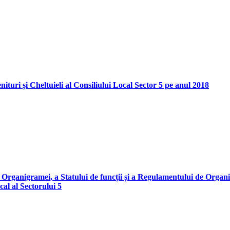
ituri și Cheltuieli al Consiliului Local Sector 5 pe anul 2018
Organigramei, a Statului de funcții și a Regulamentului de Organiz
cal al Sectorului 5