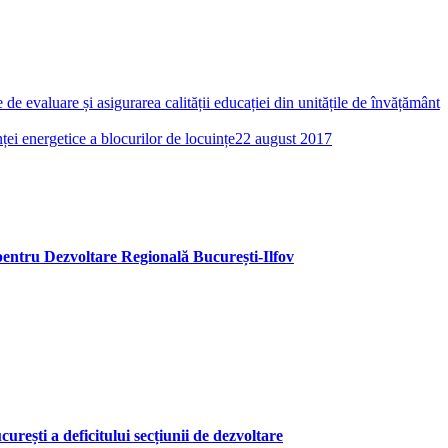
de evaluare și asigurarea calității educației din unitățile de învățământ
ței energetice a blocurilor de locuințe
22 august 2017
 pentru Dezvoltare Regională București-Ilfov
urești a deficitului secțiunii de dezvoltare