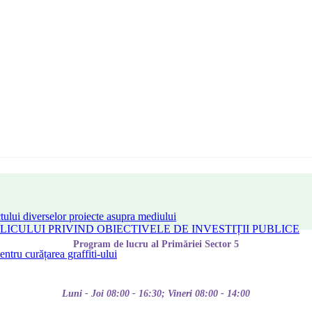
tului diverselor proiecte asupra mediului
CULUI PRIVIND OBIECTIVELE DE INVESTIȚII PUBLICE
Program de lucru al Primăriei Sector 5
tru curățarea graffiti-ului
Luni - Joi 08:00 - 16:30; Vineri 08:00 - 14:00