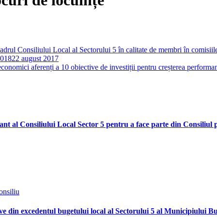
drul Consiliului Local al Sectorului 5 în calitate de membri în comisiile 
2018
22 august 2017
onomici aferenți a 10 obiective de investiții pentru creșterea performan
t al Consiliului Local Sector 5 pentru a face parte din Consiliul
onsiliu
e din excedentul bugetului local al Sectorului 5 al Municipiului Buc