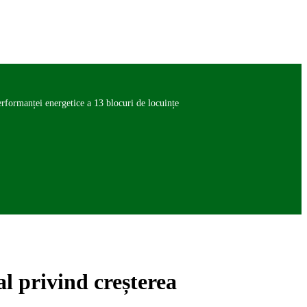
rformanței energetice a 13 blocuri de locuințe
l privind creșterea