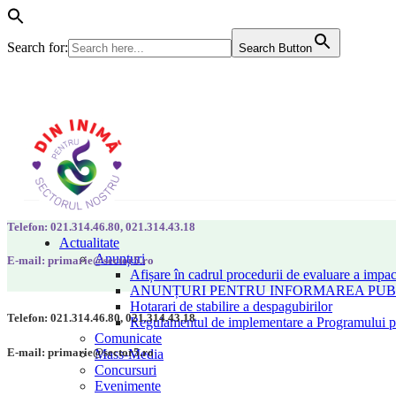
Search for:
Search Button
Telefon: 021.314.46.80, 021.314.43.18
Actualitate
Anunțuri
E-mail: primarie@sector5.ro
Afișare în cadrul procedurii de evaluare a impac
ANUNȚURI PENTRU INFORMAREA PUBLI
Hotarari de stabilire a despagubirilor
Telefon: 021.314.46.80, 021.314.43.18
Regulamentul de implementare a Programului pen
Comunicate
E-mail: primarie@sector5.ro
Mass-Media
Concursuri
Evenimente