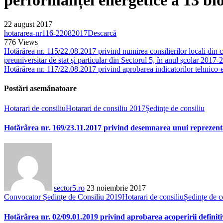
22 august 2017
hotararea-nr116-22082017
Descarcă
776
Views
Hotărârea nr. 115/22.08.2017 privind numirea consilierilor locali din ca
preuniversitar de stat și particular din Sectorul 5, în anul școlar 2017-
Hotărârea nr. 117/22.08.2017 privind aprobarea indicatorilor tehnico-ec
Postări asemănatoare
Hotarari de consiliu
Hotarari de consiliu 2017
Ședințe de consiliu
Hotărârea nr. 169/23.11.2017 privind desemnarea unui reprezentan
sector5.ro
23 noiembrie 2017
Convocator Ședințe de Consiliu 2019
Hotarari de consiliu
Ședințe de c
Hotărârea nr. 02/09.01.2019 privind aprobarea acoperirii definitiv