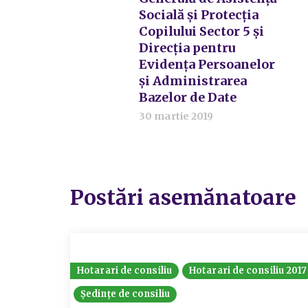
Socială şi Protecţia
Copilului Sector 5 şi
Direcţia pentru
Evidenţa Persoanelor
şi Administrarea
Bazelor de Date
30 martie 2019
Postări asemănatoare
Hotarari de consiliu
Hotarari de consiliu 2017
Ședințe de consiliu