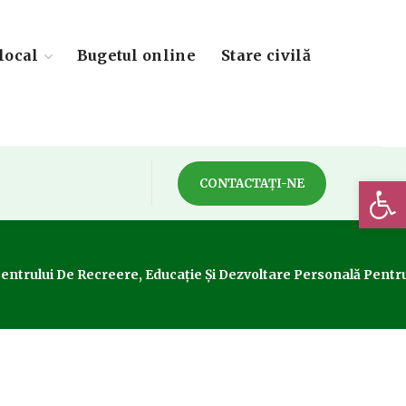
local
Bugetul online
Stare civilă
Deschide 
CONTACTAȚI-NE
Centrului De Recreere, Educaţie Şi Dezvoltare Personală Pentr