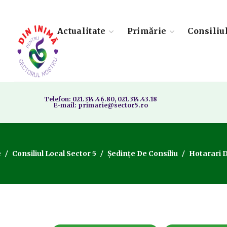
Actualitate
Primărie
Consiliu
Telefon: 021.314.46.80, 021.314.43.18
E-mail: primarie@sector5.ro
e
Consiliul Local Sector 5
Ședințe De Consiliu
Hotarari D