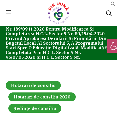
Home
Consiliul Local Sector 5
Ședințe De
Consiliu
Hotarari De Consiliu
Hotărârea
Nr. 189/09.11.2020 Pentru Modificarea Și
Completarea H.C.L. Sector 5 Nr. 80/15.04.2020
Privind Aprobarea Derulării Și Finanțării, Din
Deschi
Bugetul Local Al Sectorului 5, A Programului
Start Spre O Educație Digitalizată, Modificată Și
Completată Prin H.C.L. Sector 5 Nr.
96/07.05.2020 Și H.C.L. Sector 5 Nr.
180/18.09.2020
Hotarari de consiliu
Hotarari de consiliu 2020
Ședințe de consiliu