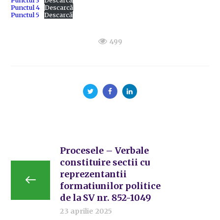
Punctul 3
Descarcă
Punctul 4
Descarcă
Punctul 5
Descarcă
499
Procesele – Verbale
constituire sectii cu
reprezentantii
formatiunilor politice
de la SV nr. 852-1049
23 aprilie 2025