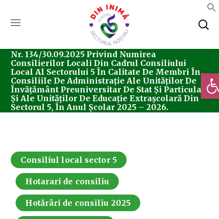
Home
Consiliul Local Sector 5
Hotărârea
Nr. 134/30.09.2025 Privind Numirea
Consilierilor Locali Din Cadrul Consiliului
Local Al Sectorului 5 În Calitate De Membri În
Deschi
Consiliile De Administrație Ale Unităților De
Învățământ Preuniversitar De Stat Și Particular
Și Ale Unităților De Educație Extrașcolară Din
Sectorul 5, În Anul Școlar 2025 – 2026.
Consiliul local sector 5
Hotarari de consiliu
Hotărâri de consiliu 2025