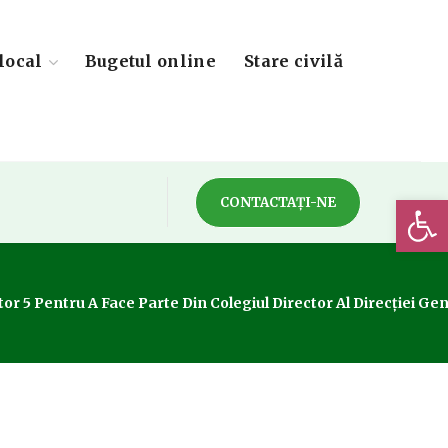
local
Bugetul online
Stare civilă
Deschide 
CONTACTAȚI-NE
tor 5 Pentru A Face Parte Din Colegiul Director Al Direcției Gen