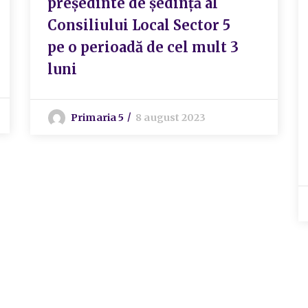
preşedinte de şedinţă al
Consiliului Local Sector 5
pe o perioadă de cel mult 3
luni
Primaria 5
8 august 2023