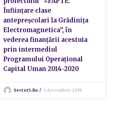
proiectului “#FAPTE:
ener
Înființare clase
locu
antepreșcolari la Grădinița
imob
Electromagnetica”, în
bl. M
vederea finanțării acestuia
bl. 
prin intermediul
bl. M
Programului Operațional
M209
Capital Uman 2014-2020
M202
bl. 
bl. M
Sector5.ro
3 decembrie 2019
Mișc
Sc.1
10, b
Mișc