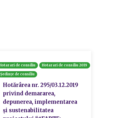
Hotarari de consiliu
Hotarari de consiliu 2019
Consiliul
Ședințe de consiliu
Hotărâri
Hotărârea nr. 295/03.12.2019
Hotă
privind demararea,
priv
depunerea, implementarea
cere
și sustenabilitatea
,,Cr