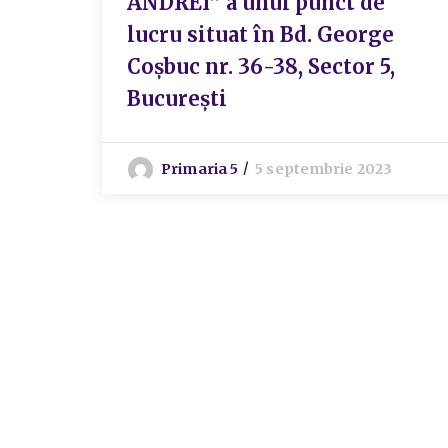
ANDREI” a unui punct de
lucru situat în Bd. George
Coșbuc nr. 36-38, Sector 5,
București
Primaria 5
5 septembrie 2023