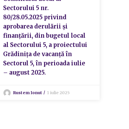
Sectorului 5 nr.
obie
80/28.05.2025 privind
pent
aprobarea derulării și
perf
finanțării, din bugetul local
bloc
al Sectorului 5, a proiectului
Grădinița de vacanță în
S
Sectorul 5, în perioada iulie
– august 2025.
Rustem Ionut
1 iulie 2025