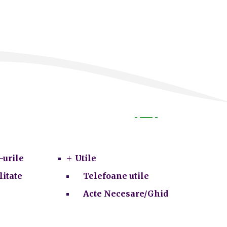
Utile
-urile
Utile
litate
Telefoane utile
Acte Necesare/Ghid