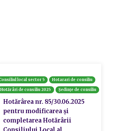
Consiliul local sector 5
Hotarari de consiliu
Hotarari
Hotărâri de consiliu 2025
Ședințe de consiliu
Ședințe 
Hotărârea nr. 85/30.06.2025
Hotă
pentru modificarea și
priv
completarea Hotărârii
indi
Consiliului Local al
econ