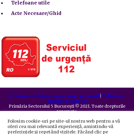
Telefoane utile
Acte Necesare/Ghid
Prelucrarea datelor cu caracter personal
|
Politica de
utilizare cookie-uri
Primăria Sectorului 5 București
©️
2021. Toate drepturile
rezervate.
Folosim cookie-uri pe site-ul nostru web pentru a vă
oferi cea mai relevantă experiență, amintindu-vă
preferințele și repetând vizitele. Făcând clic pe