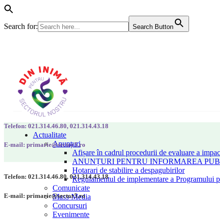
Search for:
Search Button
Telefon: 021.314.46.80, 021.314.43.18
Actualitate
Anunțuri
E-mail: primarie@sector5.ro
Afișare în cadrul procedurii de evaluare a impac
ANUNȚURI PENTRU INFORMAREA PUBLI
Hotarari de stabilire a despagubirilor
Telefon: 021.314.46.80, 021.314.43.18
Regulamentul de implementare a Programului pen
Comunicate
E-mail: primarie@sector5.ro
Mass-Media
Concursuri
Evenimente