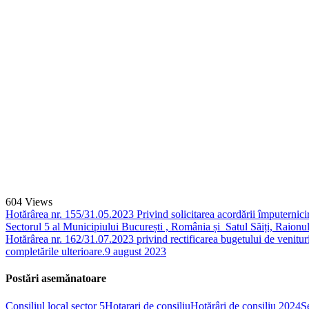
604
Views
Hotărârea nr. 155/31.05.2023 Privind solicitarea acordării împuternici
Sectorul 5 al Municipiului București , România și Satul Săiți, Raio
Hotărârea nr. 162/31.07.2023 privind rectificarea bugetului de venituri
completările ulterioare.
9 august 2023
Postări asemănatoare
Consiliul local sector 5
Hotarari de consiliu
Hotărâri de consiliu 2024
Ș