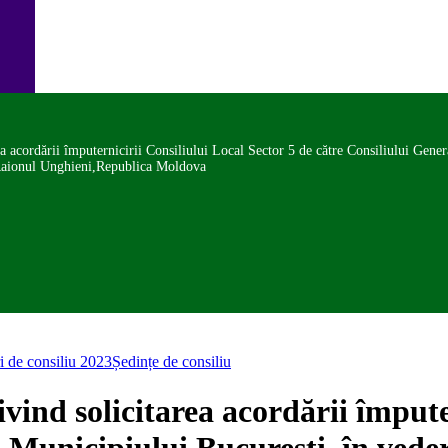
a acordării împuternicirii Consiliului Local Sector 5 de către Consiliului Gene
 Raionul Unghieni,Republica Moldova
i de consiliu 2023
Ședințe de consiliu
vind solicitarea acordării împute
l Municipiului București, în vede