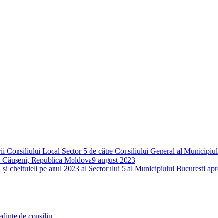
rii Consiliului Local Sector 5 de către Consiliului General al Municipiu
nul Căușeni, Republica Moldova
9 august 2023
 și cheltuieli pe anul 2023 al Sectorului 5 al Municipiului București ap
edințe de consiliu