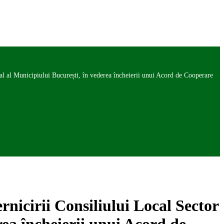
ral al Municipiului București, în vederea încheierii unui Acord de Cooperare
rnicirii Consiliului Local Sector
rea încheierii unui Acord de