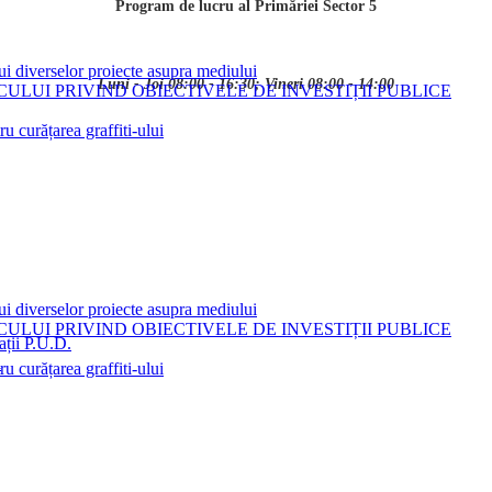
Program de lucru al Primăriei Sector 5
ui diverselor proiecte asupra mediului
Luni - Joi 08:00 - 16:30; Vineri 08:00 - 14:00
LUI PRIVIND OBIECTIVELE DE INVESTIȚII PUBLICE
 curățarea graffiti-ului
ui diverselor proiecte asupra mediului
LUI PRIVIND OBIECTIVELE DE INVESTIȚII PUBLICE
ații P.U.D.
i
 curățarea graffiti-ului