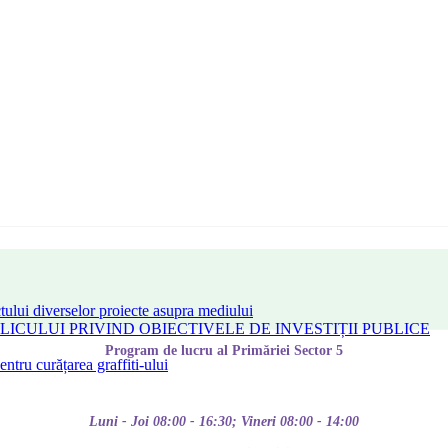
tului diverselor proiecte asupra mediului
CULUI PRIVIND OBIECTIVELE DE INVESTIȚII PUBLICE
Program de lucru al Primăriei Sector 5
tru curățarea graffiti-ului
Luni - Joi 08:00 - 16:30; Vineri 08:00 - 14:00