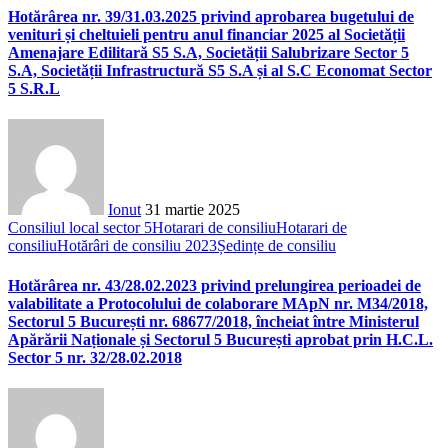
Hotărârea nr. 39/31.03.2025 privind aprobarea bugetului de
venituri și cheltuieli pentru anul financiar 2025 al Societății
Amenajare Edilitară S5 S.A, Societății Salubrizare Sector 5
S.A, Societății Infrastructură S5 S.A și al S.C Economat Sector
5 S.R.L
Ionut
31 martie 2025
Consiliul local sector 5
Hotarari de consiliu
Hotarari de
consiliu
Hotărâri de consiliu 2023
Ședințe de consiliu
Hotărârea nr. 43/28.02.2023 privind prelungirea perioadei de
valabilitate a Protocolului de colaborare MApN nr. M34/2018,
Sectorul 5 București nr. 68677/2018, încheiat între Ministerul
Apărării Naționale și Sectorul 5 București aprobat prin H.C.L.
Sector 5 nr. 32/28.02.2018