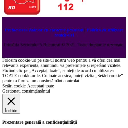
Prelucrarea datelor cu caracter personal
|
Politica de utilizare
cookie-uri
Primăria Sectorului 5 București
©️
2021. Toate drepturile rezervate.
Folosim cookie-uri pe site-ul nostru web pentru a vă oferi cea mai
relevantă experiență, amintindu-vă preferințele și repetând vizitele.
Făcând clic pe „Acceptați toate”, sunteți de acord cu utilizarea
TOATE cookie-urile. Cu toate acestea, puteți vizita „Setări cookie”
pentru a furniza un consimțământ controlat.
Setări cookie
Acceptați toate
Gestionați consimțământul
Închide
Prezentare generală a confidențialității