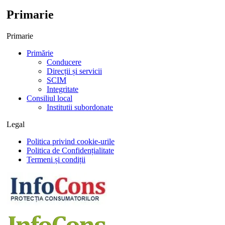
Primarie
Primarie
Primărie
Conducere
Direcții și servicii
SCIM
Integritate
Consiliul local
Institutii subordonate
Legal
Politica privind cookie-urile
Politica de Confidențialitate
Termeni și condiții