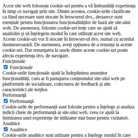
Acest site web folosește cookie-uri pentru a vă îmbunătăți experiența
în timp ce navigați prin site. Dintre acestea, cookie-urile clasificate
ca fiind necesare sunt stocate în browserul dvs., deoarece sunt
esențiale pentru funcționarea funcționalităților de bază ale site-ului
web. De asemenea, folosim cookie-uri terțe care ne ajută să
analizăm și să înțelegem modul în care utilizați acest site web.
Aceste cookie-uri vor fi stocate în browser-ul dvs. numai cu acordul
dumneavoastră. De asemenea, aveți opțiunea de a renunța la aceste
cookie-uri. Dar renunțarea la unele dintre aceste cookie-uri poate
afecta experiența dvs. de navigare.
Funcționale
Funcționale
Cookie-urile funcționale ajută la îndeplinirea anumitor
funcționalități, cum ar fi partajarea conținutului site-ului web pe
platformele de socializare, colectarea de feedback și alte
caracteristici ale terților.
Performanţă
Performanţă
Cookie-urile de performanță sunt folosite pentru a înțelege și analiza
indicii cheie de performanță ai site-ului web, ceea ce ajută la
furnizarea unei experiențe de utilizator mai bune pentru vizitatori.
Analitice
Analitice
Cookie-urile analitice sunt utilizate pentru a înțelege modul în care