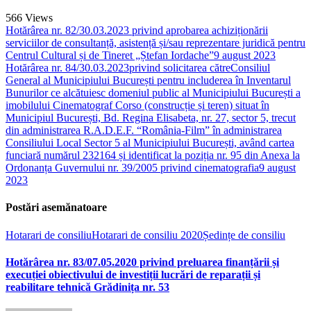
566
Views
Hotărârea nr. 82/30.03.2023 privind aprobarea achiziționării
serviciilor de consultanță, asistență și/sau reprezentare juridică pentru
Centrul Cultural și de Tineret „Ștefan Iordache”
9 august 2023
Hotărârea nr. 84/30.03.2023privind solicitarea cătreConsiliul
General al Municipiului București pentru includerea în Inventarul
Bunurilor ce alcătuiesc domeniul public al Municipiului București a
imobilului Cinematograf Corso (construcție și teren) situat în
Municipiul București, Bd. Regina Elisabeta, nr. 27, sector 5, trecut
din administrarea R.A.D.E.F. “România-Film” în administrarea
Consiliului Local Sector 5 al Municipiului București, având cartea
funciară numărul 232164 și identificat la poziția nr. 95 din Anexa la
Ordonanța Guvernului nr. 39/2005 privind cinematografia
9 august
2023
Postări asemănatoare
Hotarari de consiliu
Hotarari de consiliu 2020
Ședințe de consiliu
Hotărârea nr. 83/07.05.2020 privind preluarea finanțării și
execuției obiectivului de investiții lucrări de reparații și
reabilitare tehnică Grădinița nr. 53