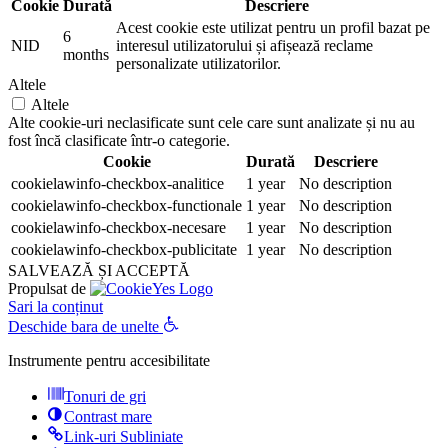
Cookie
Durată
Descriere
Acest cookie este utilizat pentru un profil bazat pe
6
NID
interesul utilizatorului și afișează reclame
months
personalizate utilizatorilor.
Altele
Altele
Alte cookie-uri neclasificate sunt cele care sunt analizate și nu au
fost încă clasificate într-o categorie.
Cookie
Durată
Descriere
cookielawinfo-checkbox-analitice
1 year
No description
cookielawinfo-checkbox-functionale
1 year
No description
cookielawinfo-checkbox-necesare
1 year
No description
cookielawinfo-checkbox-publicitate
1 year
No description
SALVEAZĂ ȘI ACCEPTĂ
Propulsat de
Sari la conținut
Deschide bara de unelte
Instrumente pentru accesibilitate
Tonuri de gri
Contrast mare
Link-uri Subliniate