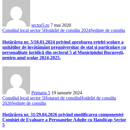
sector5.ro
7 mai 2020
Consiliul local sector 5
Hotărâri de consiliu 2024
Ședințe de consiliu
Hotărârea nr. 5/18.01.2024 privind aprobarea reţelei şcolare a
unităţilor de învăţământ preuniversitar de stat şi particulare cu
personalitate juridică din sectorul 5 al Municipiului Bucureşti,
pentru anul şcolar 2024-2025.
Primaria 5
19 ianuarie 2024
Consiliul local sector 5
Hotarari de consiliu
Hotărâri de consiliu
2026
Ședințe de consiliu
Hotărârea nr. 31/29.04.2026 privind modificarea componenței
Comisiei de Evaluare a Persoanelor Adulte cu Handicap Sector
5