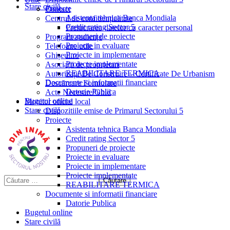
Stare civilă
Proiecte
Contact
Asistenta tehnica Banca Mondiala
Centrul de confidențialitate
Credit rating Sector 5
Prelucrarea datelor cu caracter personal
Propuneri de proiecte
Program audiențe
Proiecte in evaluare
Telefoane utile
Proiecte in implementare
Ghișeul.ro
Proiecte implementate
Asociații de proprietari
REABILITARE TERMICA
Autorizații De Construire – Certificate De Urbanism
Documente si informatii financiare
Descărcare Formulare
Datorie Publica
Acte Necesare/Ghid
Bugetul online
Monitor oficial local
Stare civilă
Dispozitiile emise de Primarul Sectorului 5
Proiecte
Asistenta tehnica Banca Mondiala
Credit rating Sector 5
Propuneri de proiecte
Proiecte in evaluare
Proiecte in implementare
Proiecte implementate
REABILITARE TERMICA
Documente si informatii financiare
Datorie Publica
Bugetul online
Stare civilă