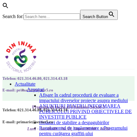
Search for:
Search Button
Telefon: 021.314.46.80, 021.314.43.18
Actualitate
Anunțuri
E-mail: primarie@sector5.ro
Afișare în cadrul procedurii de evaluare a
impactului diverselor proiecte asupra mediului
ANUNȚURI PENTRU INFORMAREA
Program de lucru al Primăriei Sector 5
Telefon: 021.314.46.80, 021.314.43.18
PUBLICULUI PRIVIND OBIECTIVELE DE
INVESTIȚII PUBLICE
E-mail: primarie@sector5.ro
Hotarari de stabilire a despagubirilor
Regulamentul de implementare a Programului
Luni - Joi 08:00 - 16:30; Vineri 08:00 - 14:00
pentru curățarea graffiti-ului