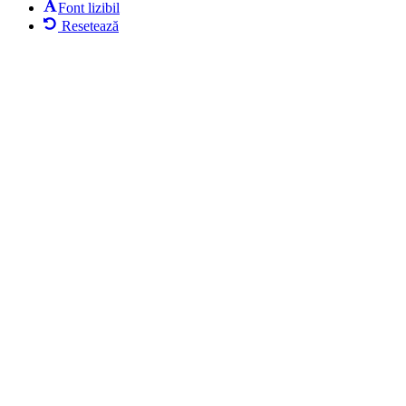
Font lizibil
Resetează