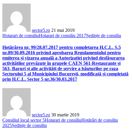
sector5.ro
21 mai 2019
Hotarari de consiliu
Hotarari de consiliu 2017
Ședințe de consiliu
Hotărârea nr. 99/28.07.2017 pentru completarea H.C.L. S.5
nr.89/30.09.2016 privind aprobarea Regulamentului pentru
emiterea și vizarea anuală a Autorizației privind desfășurarea
activităților prevăzute în grupele CAEN 561-Restaurante și
563- Baruri și alte activități de servire a băuturilor pe raza
Sectorului 5 al Municipiului București, modificată și completată
prin H.C.L. Sector 5 nr.36/30.03.2017
sector5.ro
30 martie 2019
Consiliul local sector 5
Hotarari de consiliu
Hotărâri de consiliu
2025
Ședințe de consiliu