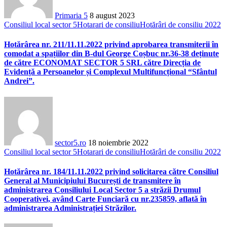
Primaria 5
8 august 2023
Consiliul local sector 5
Hotarari de consiliu
Hotărâri de consiliu 2022
Hotărârea nr. 211/11.11.2022 privind aprobarea transmiterii în
comodat a spațiilor din B-dul George Coșbuc nr.36-38 deținute
de către ECONOMAT SECTOR 5 SRL către Direcția de
Evidență a Persoanelor și Complexul Multifuncțional “Sfântul
Andrei”.
sector5.ro
18 noiembrie 2022
Consiliul local sector 5
Hotarari de consiliu
Hotărâri de consiliu 2022
Hotărârea nr. 184/11.11.2022 privind solicitarea către Consiliul
General al Municipiului București de transmitere în
administrarea Consiliului Local Sector 5 a străzii Drumul
Cooperativei, având Carte Funciară cu nr.235859, aflată în
administrarea Administrației Străzilor.