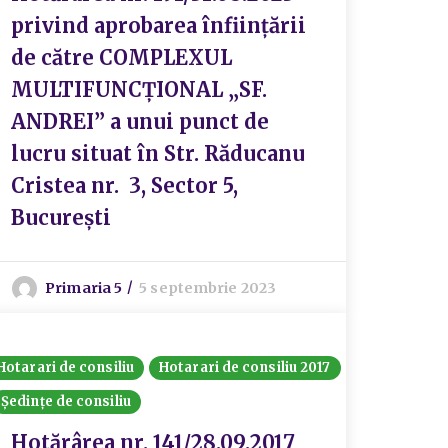
privind aprobarea înființării
de către COMPLEXUL
MULTIFUNCȚIONAL „SF.
ANDREI” a unui punct de
lucru situat în Str. Răducanu
Cristea nr. 3, Sector 5,
București
Primaria 5
5 septembrie 2023
Hotarari de consiliu
Hotarari de consiliu 2017
Ședințe de consiliu
Hotărârea nr. 141/28.09.2017