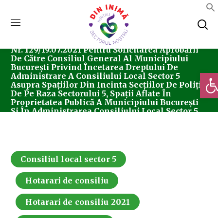
Home
Consiliul Local Sector 5
Hotărârea
Nr. 129/19.07.2021 Pentru Solicitarea Aprobării
De Către Consiliul General Al Municipiului
București Privind Încetarea Dreptului De
Deschi
Administrare A Consiliului Local Sector 5
Asupra Spațiilor Din Incinta Secțiilor De Poliție
De Pe Raza Sectorului 5, Spații Aflate În
Proprietatea Publică A Municipiului București
Și În Administrarea Consiliului Local Sector 5
Consiliul local sector 5
Hotarari de consiliu
Hotarari de consiliu 2021