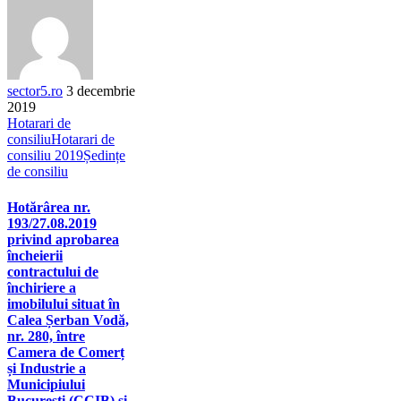
sector5.ro
3 decembrie
2019
Hotarari de
consiliu
Hotarari de
consiliu 2019
Ședințe
de consiliu
Hotărârea nr.
193/27.08.2019
privind aprobarea
încheierii
contractului de
închiriere a
imobilului situat în
Calea Șerban Vodă,
nr. 280, între
Camera de Comerț
și Industrie a
Municipiului
București (CCIB) și