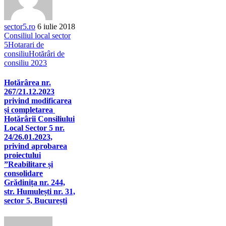
sector5.ro
6 iulie 2018
Consiliul local sector
5
Hotarari de
consiliu
Hotărâri de
consiliu 2023
Hotărârea nr.
267/21.12.2023
privind modificarea
și completarea
Hotărârii Consiliului
Local Sector 5 nr.
24/26.01.2023,
privind aprobarea
proiectului
”Reabilitare și
consolidare
Grădinița nr. 244,
str. Humulești nr. 31,
sector 5, București