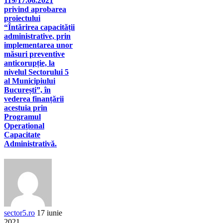
119/17.06.2021
privind aprobarea
proiectului
“Întărirea capacității
administrative, prin
implementarea unor
măsuri preventive
anticorupție, la
nivelul Sectorului 5
al Municipiului
București”, în
vederea finanțării
acestuia prin
Programul
Operațional
Capacitate
Administrativă.
sector5.ro
17 iunie
2021