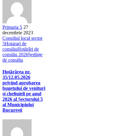
Primaria 5
27
decembrie 2023
Consiliul local sector
5
Hotarari de
consiliu
Hotărâri de
consiliu 2026
Ședințe
de consiliu
Hotărârea nr.
35/12.05.2026
privind aprobarea
bugetului de venituri
și cheltuieli pe anul
2026 al Sectorului 5
al Municipiului
București