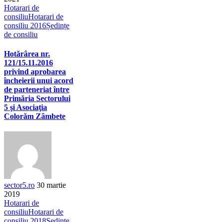
Hotarari de
consiliu
Hotarari de
consiliu 2016
Ședințe
de consiliu
Hotărârea nr.
121/15.11.2016
privind aprobarea
încheierii unui acord
de parteneriat între
Primăria Sectorului
5 şi Asociaţia
Colorăm Zâmbete
sector5.ro
30 martie
2019
Hotarari de
consiliu
Hotarari de
consiliu 2018
Ședințe