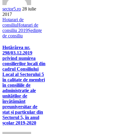
sector5.ro
28 iulie
2017
Hotarari de
consiliu
Hotarari de
consiliu 2019
Ședințe
de consiliu
Hotărârea nr.
298/03.12.2019
privind numirea
consilierilor locali din
cadrul Consiliului
Local al Sectorului 5
în calitate de membri
în consiliile de
administrație ale
unităților de
învățământ
preuniversitar de
stat și particular din
Sectorul 5, în anul
școlar 2019-2020