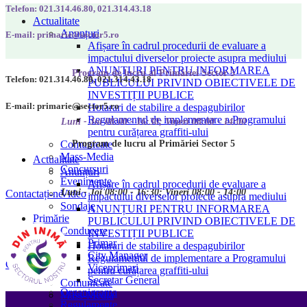
Telefon: 021.314.46.80, 021.314.43.18
Actualitate
Anunțuri
E-mail: primarie@sector5.ro
Afișare în cadrul procedurii de evaluare a
impactului diverselor proiecte asupra mediului
ANUNȚURI PENTRU INFORMAREA
Program de lucru al Primăriei Sector 5
Telefon: 021.314.46.80, 021.314.43.18
PUBLICULUI PRIVIND OBIECTIVELE DE
INVESTIȚII PUBLICE
E-mail: primarie@sector5.ro
Hotarari de stabilire a despagubirilor
Regulamentul de implementare a Programului
Luni - Joi 08:00 - 16:30; Vineri 08:00 - 14:00
pentru curățarea graffiti-ului
Program de lucru al Primăriei Sector 5
Comunicate
Mass-Media
Actualitate
Concursuri
Anunțuri
Evenimente
Afișare în cadrul procedurii de evaluare a
Luni - Joi 08:00 - 16:30; Vineri 08:00 - 14:00
Video
Contactați-ne
impactului diverselor proiecte asupra mediului
Sondaje
ANUNȚURI PENTRU INFORMAREA
Primărie
PUBLICULUI PRIVIND OBIECTIVELE DE
Conducere
INVESTIȚII PUBLICE
Primar
Hotarari de stabilire a despagubirilor
City Manager
Regulamentul de implementare a Programului
Contactați-ne
Viceprimari
pentru curățarea graffiti-ului
Secretar General
Comunicate
Organigrama
Mass-Media
Regulamente