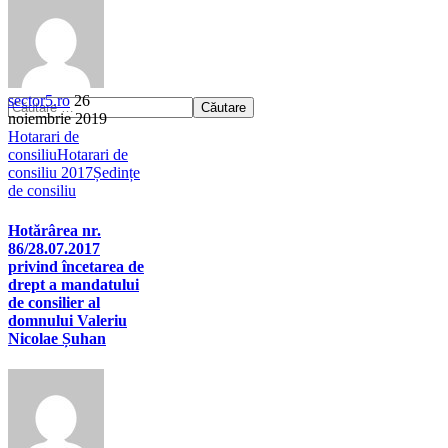
sector5.ro
26
noiembrie 2019
Hotarari de
consiliu
Hotarari de
consiliu 2017
Ședințe
de consiliu
Hotărârea nr.
86/28.07.2017
privind încetarea de
drept a mandatului
de consilier al
domnului Valeriu
Nicolae Șuhan