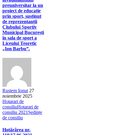
preuniversitar la un
proiect de educație
prin sport, susținut
de reprezentanții
Clubului Sportiv
Municipal București
în sala de sport a
Liceului Teoretic
„Ion Barbu”.
Rustem Ionut
27
noiembrie 2025
Hotarari de
consiliu
Hotarari de
consiliu 2021
Ședințe
de consiliu
Hotărârea nr.