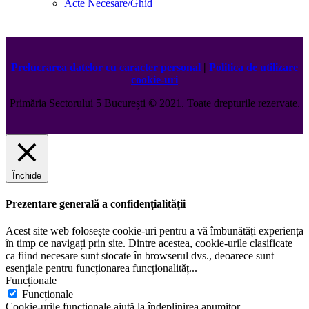
Acte Necesare/Ghid
Prelucrarea datelor cu caracter personal
|
Politica de utilizare
cookie-uri
Primăria Sectorului 5 București
©️
2021. Toate drepturile rezervate.
Închide
Prezentare generală a confidențialității
Acest site web folosește cookie-uri pentru a vă îmbunătăți experiența
în timp ce navigați prin site. Dintre acestea, cookie-urile clasificate
ca fiind necesare sunt stocate în browserul dvs., deoarece sunt
esențiale pentru funcționarea funcționalităț
...
Funcționale
Funcționale
Cookie-urile funcționale ajută la îndeplinirea anumitor