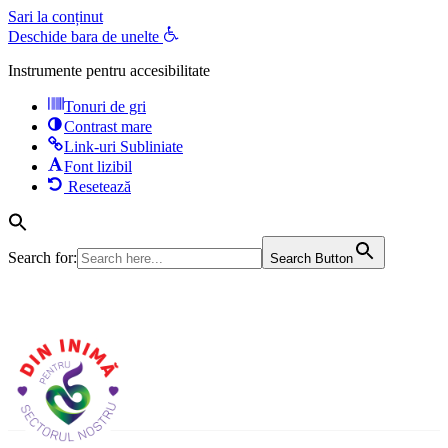
Sari la conținut
Deschide bara de unelte
Instrumente pentru accesibilitate
Tonuri de gri
Contrast mare
Link-uri Subliniate
Font lizibil
Resetează
Search for:
Search Button