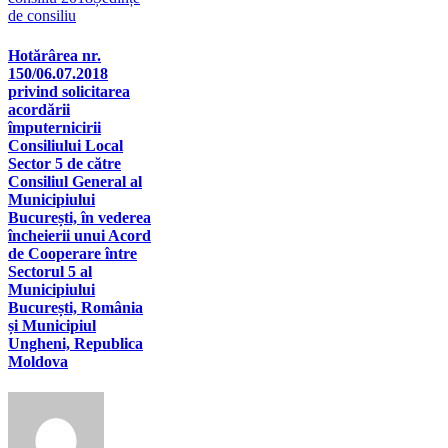
de consiliu
Hotărârea nr.
150/06.07.2018
privind solicitarea
acordării
împuternicirii
Consiliului Local
Sector 5 de către
Consiliul General al
Municipiului
București, în vederea
încheierii unui Acord
de Cooperare între
Sectorul 5 al
Municipiului
București, România
și Municipiul
Ungheni, Republica
Moldova