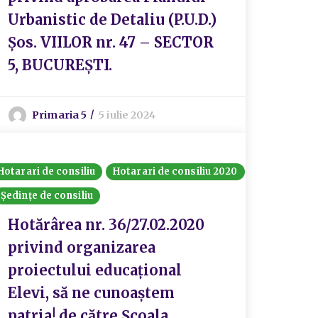
Urbanistic de Detaliu (P.U.D.)
Șos. VIILOR nr. 47 – SECTOR
5, BUCUREȘTI.
Primaria 5
5 iulie 2024
Hotarari de consiliu
Hotarari de consiliu 2020
Ședințe de consiliu
Hotărârea nr. 36/27.02.2020
privind organizarea
proiectului educațional
Elevi, să ne cunoaștem
patria! de către Școala