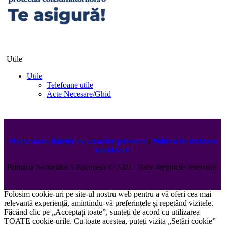
Utile
Utile
Telefoane utile
Acte Necesare/Ghid
Prelucrarea datelor cu caracter personal
|
Politica de utilizare
cookie-uri
Primăria Sectorului 5 București
©️
2021. Toate drepturile rezervate.
Folosim cookie-uri pe site-ul nostru web pentru a vă oferi cea mai
relevantă experiență, amintindu-vă preferințele și repetând vizitele.
Făcând clic pe „Acceptați toate”, sunteți de acord cu utilizarea
TOATE cookie-urile. Cu toate acestea, puteți vizita „Setări cookie”