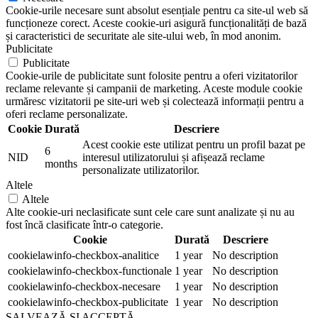
Cookie-urile necesare sunt absolut esențiale pentru ca site-ul web să
funcționeze corect. Aceste cookie-uri asigură funcționalități de bază
și caracteristici de securitate ale site-ului web, în mod anonim.
Publicitate
Publicitate
Cookie-urile de publicitate sunt folosite pentru a oferi vizitatorilor
reclame relevante și campanii de marketing. Aceste module cookie
urmăresc vizitatorii pe site-uri web și colectează informații pentru a
oferi reclame personalizate.
Cookie
Durată
Descriere
Acest cookie este utilizat pentru un profil bazat pe
6
NID
interesul utilizatorului și afișează reclame
months
personalizate utilizatorilor.
Altele
Altele
Alte cookie-uri neclasificate sunt cele care sunt analizate și nu au
fost încă clasificate într-o categorie.
Cookie
Durată
Descriere
cookielawinfo-checkbox-analitice
1 year
No description
cookielawinfo-checkbox-functionale
1 year
No description
cookielawinfo-checkbox-necesare
1 year
No description
cookielawinfo-checkbox-publicitate
1 year
No description
SALVEAZĂ ȘI ACCEPTĂ