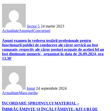
Sector 5
24 martie 2023
Actualitate
Anunțuri
Concursuri
Anunț examen în vederea testării profesionale pentru
funcționarii publici de conducere ale căror servicii au fost
comasate, respectiv ale căror posturi ocupate de același fel au
fost diminuate numeric, organizat în data de 26.09.2024, ora
13.30′
Ionut
24 septembrie 2024
Actualitate
Mass-media
❗ACORDARE SPRIJINULUI MATERIAL –
ÎMBRĂCĂMINTE ȘI ÎNCĂLȚĂMINTE, KIT-URI DE