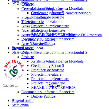
Stare civilă
Proiecte
Contact
Asistenta tehnica Banca Mondiala
Centrul de confidențialitate
Credit rating Sector 5
Prelucrarea datelor cu caracter personal
Propuneri de proiecte
Program audiențe
Proiecte in evaluare
Telefoane utile
Proiecte in implementare
Ghișeul.ro
Proiecte implementate
Asociații de proprietari
REABILITARE TERMICA
Autorizații De Construire – Certificate De Urbanism
Documente si informatii financiare
Descărcare Formulare
Datorie Publica
Acte Necesare/Ghid
Bugetul online
Monitor oficial local
Stare civilă
Dispozitiile emise de Primarul Sectorului 5
Proiecte
Asistenta tehnica Banca Mondiala
Credit rating Sector 5
Propuneri de proiecte
Proiecte in evaluare
Proiecte in implementare
Proiecte implementate
REABILITARE TERMICA
Documente si informatii financiare
Datorie Publica
Bugetul online
Stare civilă