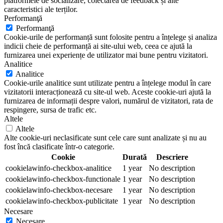
platformele de socializare, colectarea de feedback și alte
caracteristici ale terților.
Performanţă
Performanţă
Cookie-urile de performanță sunt folosite pentru a înțelege și analiza
indicii cheie de performanță ai site-ului web, ceea ce ajută la
furnizarea unei experiențe de utilizator mai bune pentru vizitatori.
Analitice
Analitice
Cookie-urile analitice sunt utilizate pentru a înțelege modul în care
vizitatorii interacționează cu site-ul web. Aceste cookie-uri ajută la
furnizarea de informații despre valori, numărul de vizitatori, rata de
respingere, sursa de trafic etc.
Altele
Altele
Alte cookie-uri neclasificate sunt cele care sunt analizate și nu au
fost încă clasificate într-o categorie.
Cookie
Durată
Descriere
cookielawinfo-checkbox-analitice
1 year
No description
cookielawinfo-checkbox-functionale
1 year
No description
cookielawinfo-checkbox-necesare
1 year
No description
cookielawinfo-checkbox-publicitate
1 year
No description
Necesare
Necesare