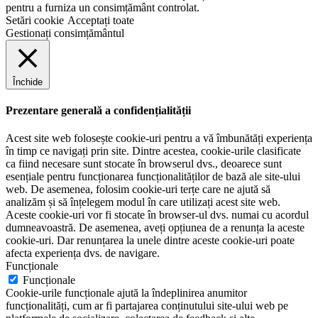
pentru a furniza un consimțământ controlat.
Setări cookie
Acceptați toate
Gestionați consimțământul
Închide
Prezentare generală a confidențialității
Acest site web folosește cookie-uri pentru a vă îmbunătăți experiența
în timp ce navigați prin site. Dintre acestea, cookie-urile clasificate
ca fiind necesare sunt stocate în browserul dvs., deoarece sunt
esențiale pentru funcționarea funcționalităților de bază ale site-ului
web. De asemenea, folosim cookie-uri terțe care ne ajută să
analizăm și să înțelegem modul în care utilizați acest site web.
Aceste cookie-uri vor fi stocate în browser-ul dvs. numai cu acordul
dumneavoastră. De asemenea, aveți opțiunea de a renunța la aceste
cookie-uri. Dar renunțarea la unele dintre aceste cookie-uri poate
afecta experiența dvs. de navigare.
Funcționale
Funcționale
Cookie-urile funcționale ajută la îndeplinirea anumitor
funcționalități, cum ar fi partajarea conținutului site-ului web pe