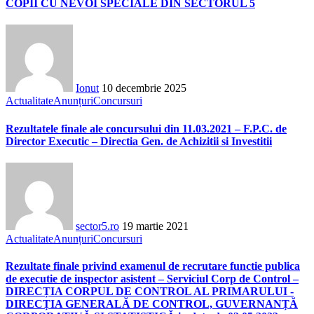
COPII CU NEVOI SPECIALE DIN SECTORUL 5
Ionut
10 decembrie 2025
Actualitate
Anunțuri
Concursuri
Rezultatele finale ale concursului din 11.03.2021 – F.P.C. de
Director Executic – Directia Gen. de Achizitii si Investitii
sector5.ro
19 martie 2021
Actualitate
Anunțuri
Concursuri
Rezultate finale privind examenul de recrutare functie publica
de executie de inspector asistent – Serviciul Corp de Control –
DIRECȚIA CORPUL DE CONTROL AL PRIMARULUI -
DIRECȚIA GENERALĂ DE CONTROL, GUVERNANȚĂ