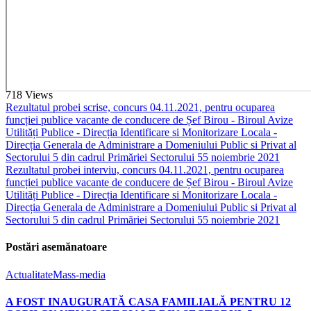
718
Views
Rezultatul probei scrise, concurs 04.11.2021, pentru ocuparea
funcției publice vacante de conducere de Șef Birou - Biroul Avize
Utilități Publice - Direcția Identificare si Monitorizare Locala -
Direcția Generala de Administrare a Domeniului Public si Privat al
Sectorului 5 din cadrul Primăriei Sectorului 5
5 noiembrie 2021
Rezultatul probei interviu, concurs 04.11.2021, pentru ocuparea
funcției publice vacante de conducere de Șef Birou - Biroul Avize
Utilități Publice - Direcția Identificare si Monitorizare Locala -
Direcția Generala de Administrare a Domeniului Public si Privat al
Sectorului 5 din cadrul Primăriei Sectorului 5
5 noiembrie 2021
Postări asemănatoare
Actualitate
Mass-media
A FOST INAUGURATĂ CASA FAMILIALĂ PENTRU 12