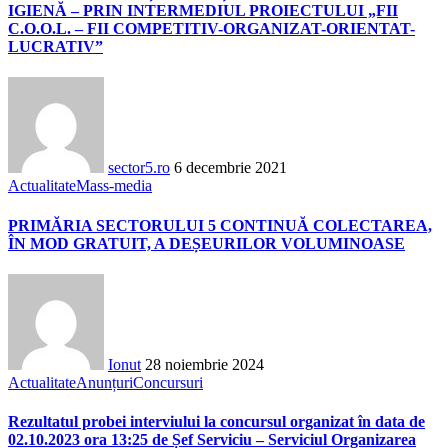
IGIENĂ – PRIN INTERMEDIUL PROIECTULUI „FII
C.O.O.L. – FII COMPETITIV-ORGANIZAT-ORIENTAT-
LUCRATIV”
sector5.ro
6 decembrie 2021
Actualitate
Mass-media
PRIMĂRIA SECTORULUI 5 CONTINUĂ COLECTAREA,
ÎN MOD GRATUIT, A DEȘEURILOR VOLUMINOASE
Ionut
28 noiembrie 2024
Actualitate
Anunțuri
Concursuri
Rezultatul probei interviului la concursul organizat în data de
02.10.2023 ora 13:25 de Șef Serviciu – Serviciul Organizarea