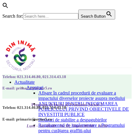
Search for:
Search Button
Telefon: 021.314.46.80, 021.314.43.18
Actualitate
Anunțuri
E-mail: primarie@sector5.ro
Afișare în cadrul procedurii de evaluare a
impactului diverselor proiecte asupra mediului
ANUNȚURI PENTRU INFORMAREA
Program de lucru al Primăriei Sector 5
Telefon: 021.314.46.80, 021.314.43.18
PUBLICULUI PRIVIND OBIECTIVELE DE
INVESTIȚII PUBLICE
E-mail: primarie@sector5.ro
Hotarari de stabilire a despagubirilor
Regulamentul de implementare a Programului
Luni - Joi 08:00 - 16:30; Vineri 08:00 - 14:00
pentru curățarea graffiti-ului