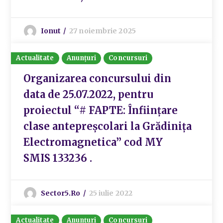
Ionut
27 noiembrie 2025
Actualitate
Anunțuri
Concursuri
Organizarea concursului din
data de 25.07.2022, pentru
proiectul “# FAPTE: Înființare
clase antepreșcolari la Grădinița
Electromagnetica” cod MY
SMIS 133236 .
Sector5.ro
25 iulie 2022
Actualitate
Anunțuri
Concursuri