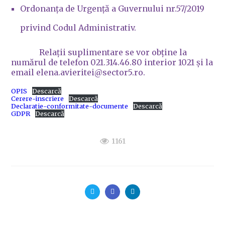
Ordonanța de Urgență a Guvernului nr.57/2019
privind Codul Administrativ.
Relații suplimentare se vor obține la
numărul de telefon 021.314.46.80 interior 1021 și la
email elena.avieritei@sector5.ro.
OPIS
Descarcă
Cerere-inscriere
Descarcă
Declaratie-conformitate-documente
Descarcă
GDPR
Descarcă
1161