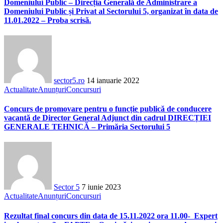
Domeniului Public – Direcția Generală de Administrare a
Domeniului Public și Privat al Sectorului 5, organizat în data de
11.01.2022 – Proba scrisă.
sector5.ro
14 ianuarie 2022
Actualitate
Anunțuri
Concursuri
Concurs de promovare pentru o funcție publică de conducere
vacantă de Director General Adjunct din cadrul DIRECȚIEI
GENERALE TEHNICĂ – Primăria Sectorului 5
Sector 5
7 iunie 2023
Actualitate
Anunțuri
Concursuri
Rezultat final concurs din data de 15.11.2022 ora 11.00- Expert