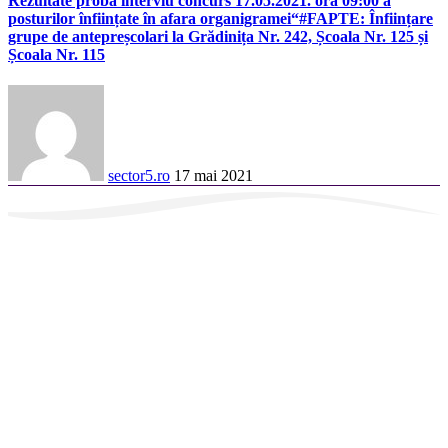
Rezultate proba interviu concurs 17.05.2021. ora 09:00 a
posturilor înființate în afara organigramei“#FAPTE: Înființare
grupe de antepreșcolari la Grădinița Nr. 242, Școala Nr. 125 și
Școala Nr. 115
sector5.ro
17 mai 2021