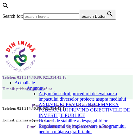
Search for:
Search Button
Telefon: 021.314.46.80, 021.314.43.18
Actualitate
Anunțuri
E-mail: primarie@sector5.ro
Afișare în cadrul procedurii de evaluare a
impactului diverselor proiecte asupra mediului
ANUNȚURI PENTRU INFORMAREA
Program de lucru al Primăriei Sector 5
Telefon: 021.314.46.80, 021.314.43.18
PUBLICULUI PRIVIND OBIECTIVELE DE
INVESTIȚII PUBLICE
E-mail: primarie@sector5.ro
Hotarari de stabilire a despagubirilor
Regulamentul de implementare a Programului
Luni - Joi 08:00 - 16:30; Vineri 08:00 - 14:00
pentru curățarea graffiti-ului