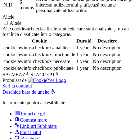
6
NID
interesul utilizatorului și afișează reclame
months
personalizate utilizatorilor.
Altele
Altele
Alte cookie-uri neclasificate sunt cele care sunt analizate și nu au
fost încă clasificate într-o categorie.
Cookie
Durată
Descriere
cookielawinfo-checkbox-analitice
1 year
No description
cookielawinfo-checkbox-functionale
1 year
No description
cookielawinfo-checkbox-necesare
1 year
No description
cookielawinfo-checkbox-publicitate
1 year
No description
SALVEAZĂ ȘI ACCEPTĂ
Propulsat de
Sari la conținut
Deschide bara de unelte
Instrumente pentru accesibilitate
Tonuri de gri
Contrast mare
Link-uri Subliniate
Font lizibil
Resetează