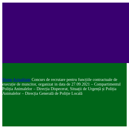
Home
Actualitate
Concurs de recrutare pentru funcțiile contractuale de
execuție de muncitor, organizat in data de 27.09.2021 – Compartimentul
Poliția Animalelor – Direcția Dispecerat, Situații de Urgență și Poliția
Animalelor – Direcția Generală de Poliție Locală