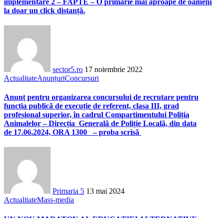
implementare 2 – FAPTE – O primărie mai aproape de oameni
la doar un click distanță.
sector5.ro
17 noiembrie 2022
Actualitate
Anunțuri
Concursuri
Anunț pentru organizarea concursului de recrutare pentru
funcția publică de execuție de referent, clasa III, grad
profesional superior, în cadrul Compartimentului Poliția
Animalelor – Direcția Generală de Poliție Locală, din data
de 17.06.2024, ORA 1300 – proba scrisă
Primaria 5
13 mai 2024
Actualitate
Mass-media