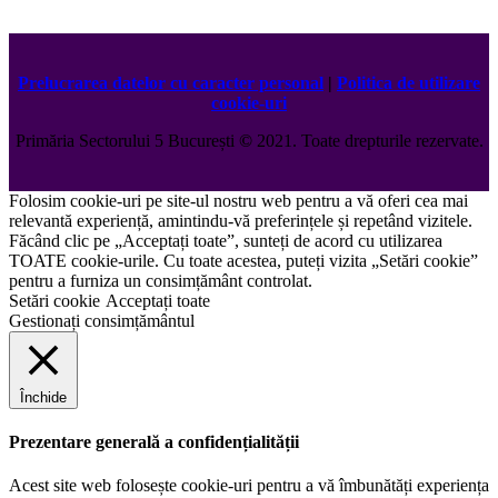
Prelucrarea datelor cu caracter personal
|
Politica de utilizare
cookie-uri
Primăria Sectorului 5 București
©️
2021. Toate drepturile rezervate.
Folosim cookie-uri pe site-ul nostru web pentru a vă oferi cea mai
relevantă experiență, amintindu-vă preferințele și repetând vizitele.
Făcând clic pe „Acceptați toate”, sunteți de acord cu utilizarea
TOATE cookie-urile. Cu toate acestea, puteți vizita „Setări cookie”
pentru a furniza un consimțământ controlat.
Setări cookie
Acceptați toate
Gestionați consimțământul
Închide
Prezentare generală a confidențialității
Acest site web folosește cookie-uri pentru a vă îmbunătăți experiența