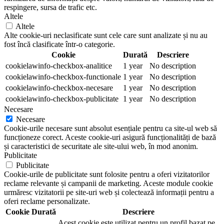
respingere, sursa de trafic etc.
Altele
Altele
Alte cookie-uri neclasificate sunt cele care sunt analizate și nu au
fost încă clasificate într-o categorie.
Cookie
Durată
Descriere
cookielawinfo-checkbox-analitice
1 year
No description
cookielawinfo-checkbox-functionale
1 year
No description
cookielawinfo-checkbox-necesare
1 year
No description
cookielawinfo-checkbox-publicitate
1 year
No description
Necesare
Necesare
Cookie-urile necesare sunt absolut esențiale pentru ca site-ul web să
funcționeze corect. Aceste cookie-uri asigură funcționalități de bază
și caracteristici de securitate ale site-ului web, în mod anonim.
Publicitate
Publicitate
Cookie-urile de publicitate sunt folosite pentru a oferi vizitatorilor
reclame relevante și campanii de marketing. Aceste module cookie
urmăresc vizitatorii pe site-uri web și colectează informații pentru a
oferi reclame personalizate.
Cookie
Durată
Descriere
Acest cookie este utilizat pentru un profil bazat pe