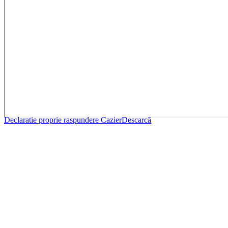
Declaratie proprie raspundere Cazier
Descarcă