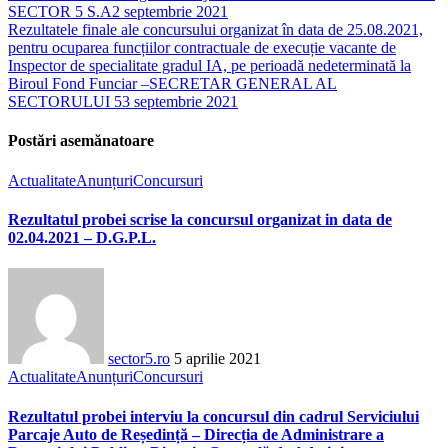
SECTOR 5 S.A
2 septembrie 2021
Rezultatele finale ale concursului organizat în data de 25.08.2021,
pentru ocuparea funcțiilor contractuale de execuție vacante de
Inspector de specialitate gradul IA, pe perioadă nedeterminată la
Biroul Fond Funciar –SECRETAR GENERAL AL
SECTORULUI 5
3 septembrie 2021
Postări asemănatoare
Actualitate
Anunțuri
Concursuri
Rezultatul probei scrise la concursul organizat in data de
02.04.2021 – D.G.P.L.
sector5.ro
5 aprilie 2021
Actualitate
Anunțuri
Concursuri
Rezultatul probei interviu la concursul din cadrul Serviciului
Parcaje Auto de Reședință – Direcția de Administrare a