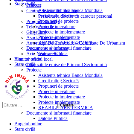
Stare civilă
Proiecte
Contact
Asistenta tehnica Banca Mondiala
Centrul de confidențialitate
Credit rating Sector 5
Prelucrarea datelor cu caracter personal
Propuneri de proiecte
Program audiențe
Proiecte in evaluare
Telefoane utile
Proiecte in implementare
Ghișeul.ro
Proiecte implementate
Asociații de proprietari
REABILITARE TERMICA
Autorizații De Construire – Certificate De Urbanism
Documente si informatii financiare
Descărcare Formulare
Datorie Publica
Acte Necesare/Ghid
Bugetul online
Monitor oficial local
Stare civilă
Dispozitiile emise de Primarul Sectorului 5
Proiecte
Asistenta tehnica Banca Mondiala
Credit rating Sector 5
Propuneri de proiecte
Proiecte in evaluare
Proiecte in implementare
Proiecte implementate
REABILITARE TERMICA
Documente si informatii financiare
Datorie Publica
Bugetul online
Stare civilă