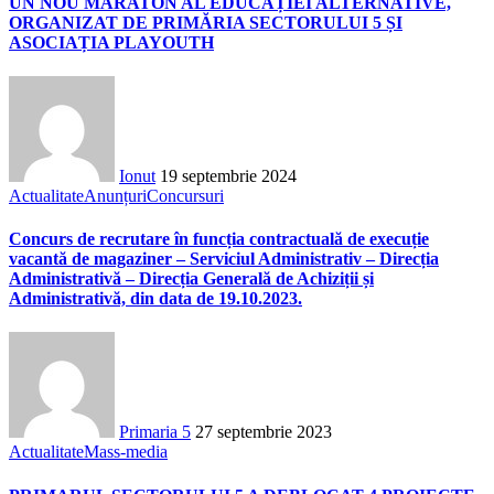
UN NOU MARATON AL EDUCAȚIEI ALTERNATIVE,
ORGANIZAT DE PRIMĂRIA SECTORULUI 5 ȘI
ASOCIAȚIA PLAYOUTH
Ionut
19 septembrie 2024
Actualitate
Anunțuri
Concursuri
Concurs de recrutare în funcția contractuală de execuție
vacantă de magaziner – Serviciul Administrativ – Direcția
Administrativă – Direcția Generală de Achiziții și
Administrativă, din data de 19.10.2023.
Primaria 5
27 septembrie 2023
Actualitate
Mass-media