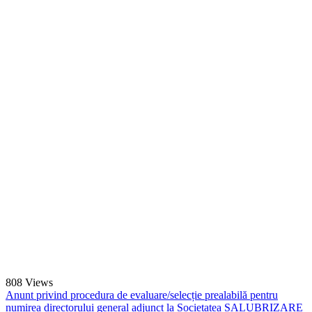
808
Views
Anunt privind procedura de evaluare/selecție prealabilă pentru
numirea directorului general adjunct la Societatea SALUBRIZARE