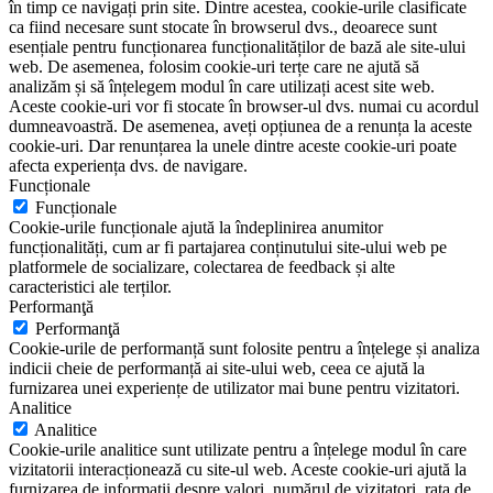
în timp ce navigați prin site. Dintre acestea, cookie-urile clasificate
ca fiind necesare sunt stocate în browserul dvs., deoarece sunt
esențiale pentru funcționarea funcționalităților de bază ale site-ului
web. De asemenea, folosim cookie-uri terțe care ne ajută să
analizăm și să înțelegem modul în care utilizați acest site web.
Aceste cookie-uri vor fi stocate în browser-ul dvs. numai cu acordul
dumneavoastră. De asemenea, aveți opțiunea de a renunța la aceste
cookie-uri. Dar renunțarea la unele dintre aceste cookie-uri poate
afecta experiența dvs. de navigare.
Funcționale
Funcționale
Cookie-urile funcționale ajută la îndeplinirea anumitor
funcționalități, cum ar fi partajarea conținutului site-ului web pe
platformele de socializare, colectarea de feedback și alte
caracteristici ale terților.
Performanţă
Performanţă
Cookie-urile de performanță sunt folosite pentru a înțelege și analiza
indicii cheie de performanță ai site-ului web, ceea ce ajută la
furnizarea unei experiențe de utilizator mai bune pentru vizitatori.
Analitice
Analitice
Cookie-urile analitice sunt utilizate pentru a înțelege modul în care
vizitatorii interacționează cu site-ul web. Aceste cookie-uri ajută la
furnizarea de informații despre valori, numărul de vizitatori, rata de